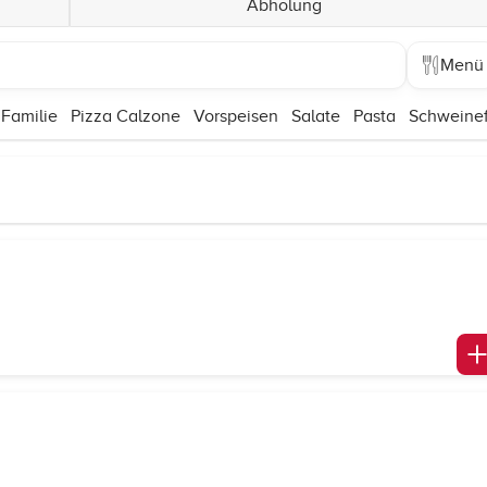
Abholung
Menü
 Familie
Pizza Calzone
Vorspeisen
Salate
Pasta
Schweinef