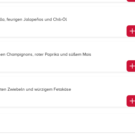
la, feurigen Jalapeños und Chili-Öl
schen Champignons, roter Paprika und süßem Mais
 roten Zwiebeln und würzigem Fetakäse