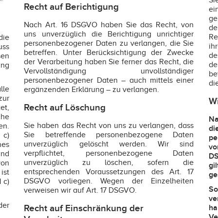
Si
Recht auf Berichtigung
ei
ge
Nach Art. 16 DSGVO haben Sie das Recht, von
de
uns unverzüglich die Berichtigung unrichtiger
Re
die
personenbezogener Daten zu verlangen, die Sie
ih
uss
betreffen. Unter Berücksichtigung der Zwecke
de
sen
der Verarbeitung haben Sie ferner das Recht, die
de
ung
Vervollständigung unvollständiger
be
personenbezogener Daten – auch mittels einer
di
lle
ergänzenden Erklärung – zu verlangen.
zur
Wi
Recht auf Löschung
et,
he
Na
Sie haben das Recht von uns zu verlangen, dass
n.
d
Sie betreffende personenbezogene Daten
 c)
pe
unverzüglich gelöscht werden. Wir sind
nes
vo
verpflichtet, personenbezogene Daten
und
DS
unverzüglich zu löschen, sofern die
von
gi
entsprechenden Voraussetzungen des Art. 17
ist
ge
DSGVO vorliegen. Wegen der Einzelheiten
 c)
So
verweisen wir auf Art. 17 DSGVO.
ve
der
Recht auf Einschränkung der
ha
V