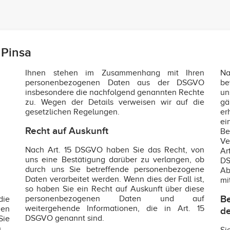
 Pinsa
Ihnen stehen im Zusammenhang mit Ihren
Na
personenbezogenen Daten aus der DSGVO
be
insbesondere die nachfolgend genannten Rechte
un
zu. Wegen der Details verweisen wir auf die
gä
gesetzlichen Regelungen.
er
e
Recht auf Auskunft
Be
Ve
Nach Art. 15 DSGVO haben Sie das Recht, von
Ar
uns eine Bestätigung darüber zu verlangen, ob
DS
durch uns Sie betreffende personenbezogene
Ab
Daten verarbeitet werden. Wenn dies der Fall ist,
mi
so haben Sie ein Recht auf Auskunft über diese
Be
personenbezogenen Daten und auf
die
weitergehende Informationen, die in Art. 15
en
de
DSGVO genannt sind.
Sie
.