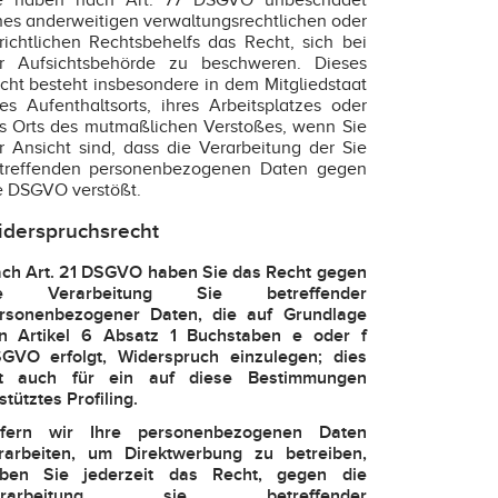
e haben nach Art. 77 DSGVO unbeschadet
nes anderweitigen verwaltungsrechtlichen oder
richtlichen Rechtsbehelfs das Recht, sich bei
r Aufsichtsbehörde zu beschweren. Dieses
cht besteht insbesondere in dem Mitgliedstaat
res Aufenthaltsorts, ihres Arbeitsplatzes oder
s Orts des mutmaßlichen Verstoßes, wenn Sie
r Ansicht sind, dass die Verarbeitung der Sie
treffenden personenbezogenen Daten gegen
e DSGVO verstößt.
derspruchsrecht
ch Art. 21 DSGVO haben Sie das Recht gegen
ie Verarbeitung Sie betreffender
rsonenbezogener Daten, die auf Grundlage
n Artikel 6 Absatz 1 Buchstaben e oder f
GVO erfolgt, Widerspruch einzulegen; dies
lt auch für ein auf diese Bestimmungen
stütztes Profiling.
fern wir Ihre personenbezogenen Daten
rarbeiten, um Direktwerbung zu betreiben,
ben Sie jederzeit das Recht, gegen die
erarbeitung sie betreffender