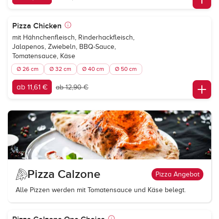
Pizza Chicken
mit Hähnchenfleisch, Rinderhackfleisch,
Jalapenos, Zwiebeln, BBQ-Sauce,
Tomatensauce, Käse
Ø 26 cm
Ø 32 cm
Ø 40 cm
Ø 50 cm
ab 11,61 €
ab 12,90 €
Pizza Calzone
Pizza Angebot
Alle Pizzen werden mit Tomatensauce und Käse belegt.