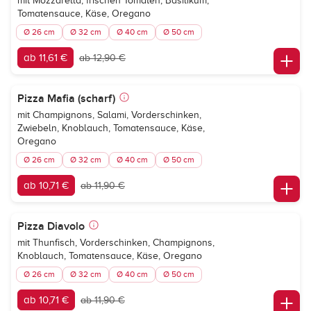
mit Mozzarella, frischen Tomaten, Basilikum,
Tomatensauce, Käse, Oregano
Ø 26 cm
Ø 32 cm
Ø 40 cm
Ø 50 cm
ab 11,61 €
ab 12,90 €
Pizza Mafia (scharf)
mit Champignons, Salami, Vorderschinken,
Zwiebeln, Knoblauch, Tomatensauce, Käse,
Oregano
Ø 26 cm
Ø 32 cm
Ø 40 cm
Ø 50 cm
ab 10,71 €
ab 11,90 €
Pizza Diavolo
mit Thunfisch, Vorderschinken, Champignons,
Knoblauch, Tomatensauce, Käse, Oregano
Ø 26 cm
Ø 32 cm
Ø 40 cm
Ø 50 cm
ab 10,71 €
ab 11,90 €