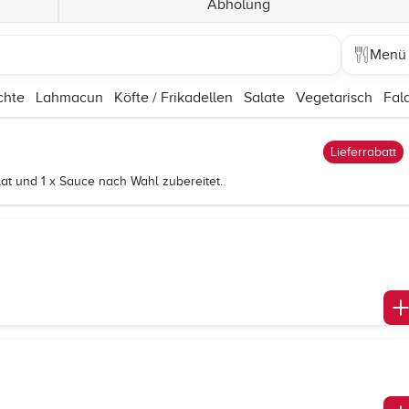
Abholung
Menü
chte
Lahmacun
Köfte / Frikadellen
Salate
Vegetarisch
Fala
Lieferrabatt
at und 1 x Sauce nach Wahl zubereitet.