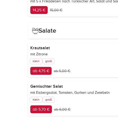
mit 5 x Frikadellen nach Türkischer Art, Salat und 
14,25 €
15,00 €
Salate
Krautsalat
mit Zitrone
klein
groß
ab 4,75 €
ab 5,00 €
Gemischter Salat
mit Eisbergsalat, Tomaten, Gurken und Zwiebeln
klein
groß
ab 5,70 €
ab 6,00 €