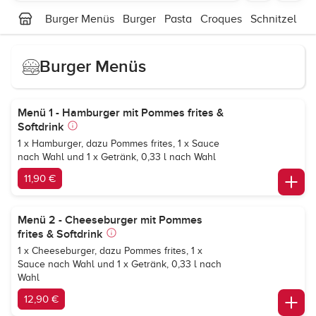
Burger Menüs
Burger
Pasta
Croques
Schnitzel
H
Burger Menüs
Menü 1 - Hamburger mit Pommes frites &
Softdrink
1 x Hamburger, dazu Pommes frites, 1 x Sauce
nach Wahl und 1 x Getränk, 0,33 l nach Wahl
11,90 €
Menü 2 - Cheeseburger mit Pommes
frites & Softdrink
1 x Cheeseburger, dazu Pommes frites, 1 x
Sauce nach Wahl und 1 x Getränk, 0,33 l nach
Wahl
12,90 €