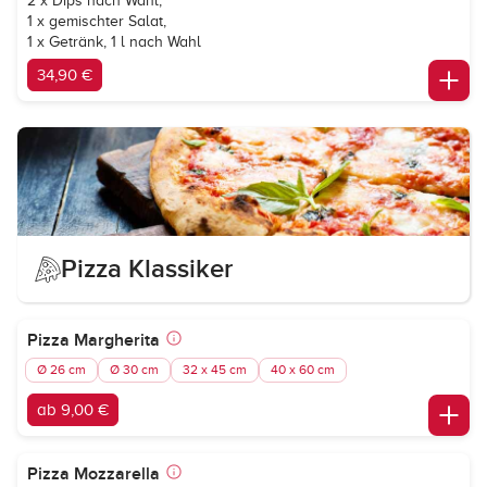
2 x Dips nach Wahl,
1 x gemischter Salat,
1 x Getränk, 1 l nach Wahl
34,90 €
Pizza Klassiker
Pizza Margherita
Ø 26 cm
Ø 30 cm
32 x 45 cm
40 x 60 cm
ab 9,00 €
Pizza Mozzarella