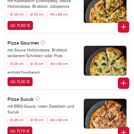
mit Kalbfleisch (Drehspieß), Sauce
Hollandaise, Brokkoli, Jalapenos
Ø 26 cm
Ø 30 cm
40 x 60 cm
ab 11,90 €
Pizza Gourmet
mit Sauce Hollandaise, Brokkoli,
leckerem Schinken oder Pute
Ø 26 cm
Ø 30 cm
40 x 60 cm
enthällt Formfleisch
ab 11,30 €
Pizza Sucuk
mit BBQ-Sauce, roten Zwiebeln und
Sucuk
Ø 26 cm
Ø 30 cm
40 x 60 cm
ab 11,70 €