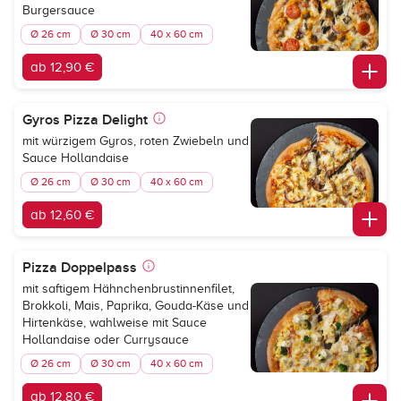
Burgersauce
Ø 26 cm
Ø 30 cm
40 x 60 cm
ab 12,90 €
Gyros Pizza Delight
mit würzigem Gyros, roten Zwiebeln und
Sauce Hollandaise
Ø 26 cm
Ø 30 cm
40 x 60 cm
ab 12,60 €
Pizza Doppelpass
mit saftigem Hähnchenbrustinnenfilet,
Brokkoli, Mais, Paprika, Gouda-Käse und
Hirtenkäse, wahlweise mit Sauce
Hollandaise oder Currysauce
Ø 26 cm
Ø 30 cm
40 x 60 cm
ab 12,80 €