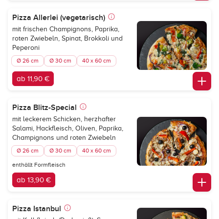
Pizza Allerlei (vegetarisch)
mit frischen Champignons, Paprika,
roten Zwiebeln, Spinat, Brokkoli und
Peperoni
Ø 26 cm
Ø 30 cm
40 x 60 cm
ab 11,90 €
Pizza Blitz-Special
mit leckerem Schicken, herzhafter
Salami, Hackfleisch, Oliven, Paprika,
Champignons und roten Zwiebeln
Ø 26 cm
Ø 30 cm
40 x 60 cm
enthällt Formfleisch
ab 13,90 €
Pizza Istanbul