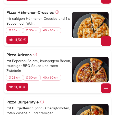
Pizza Hähnchen-Crossies
mit saftigen Hähnchen-Crossies und 1 x
Sauce nach Wahl
Ø 26 cm
Ø 30 cm
40 x 60 cm
ab 11,50 €
Pizza Arizona
mit Peperoni-Salami, knusprigem Bacon,
rauchiger BBQ Sauce und roten
Zwiebeln
Ø 26 cm
Ø 30 cm
40 x 60 cm
ab 11,90 €
Pizza Burgerstyle
mit Burgerfleisch (Rind), Cherrytomaten,
roten Zwiebeln und cremiger