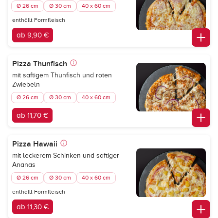
Ø 26 cm
Ø 30 cm
40 x 60 cm
enthällt Formfleisch
ab 9,90 €
Pizza Thunfisch
mit saftigem Thunfisch und roten
Zwiebeln
Ø 26 cm
Ø 30 cm
40 x 60 cm
ab 11,70 €
Pizza Hawaii
mit leckerem Schinken und saftiger
Ananas
Ø 26 cm
Ø 30 cm
40 x 60 cm
enthällt Formfleisch
ab 11,30 €