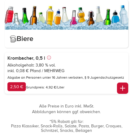
Biere
Krombacher, 0,5 l
Alkoholgehalt: 3,80 % vol.
inkl. 0,08 € Pfand / MEHRWEG
Abgabe an Personen unter 16 Jahren verboten,
§ 9 Jugendschutzgesetz
2,50 €
Grundpreis: 4,92 €/Liter
Alle Preise in Euro inkl. MwSt.
Abbildungen können ggf. abweichen.
*5% Rabatt gilt für:
Pizza Klassiker
Snack-Rolls
Salate
Pasta
Burger
Croques
Schnitzel
Snacks
Beilagen