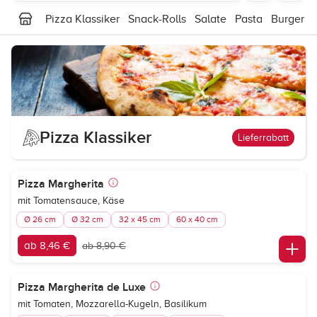
Pizza Klassiker
Snack-Rolls
Salate
Pasta
Burger
Pizza Klassiker
Lieferrabatt
Pizza Margherita
mit Tomatensauce, Käse
Ø 26 cm
Ø 32 cm
32 x 45 cm
60 x 40 cm
ab 8,46 €
ab 8,90 €
Pizza Margherita de Luxe
mit Tomaten, Mozzarella-Kugeln, Basilikum