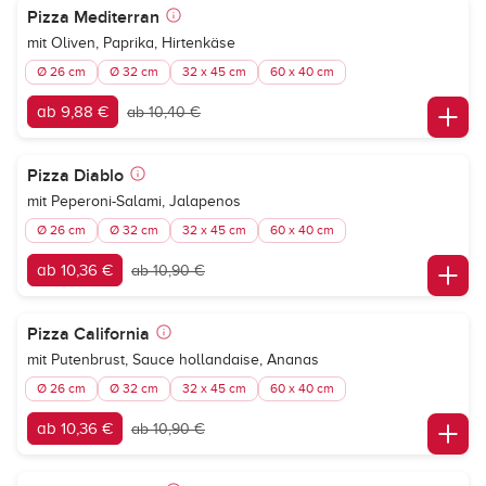
Pizza Mediterran
mit Oliven, Paprika, Hirtenkäse
Ø 26 cm
Ø 32 cm
32 x 45 cm
60 x 40 cm
ab 9,88 €
ab 10,40 €
Pizza Diablo
mit Peperoni-Salami, Jalapenos
Ø 26 cm
Ø 32 cm
32 x 45 cm
60 x 40 cm
ab 10,36 €
ab 10,90 €
Pizza California
mit Putenbrust, Sauce hollandaise, Ananas
Ø 26 cm
Ø 32 cm
32 x 45 cm
60 x 40 cm
ab 10,36 €
ab 10,90 €