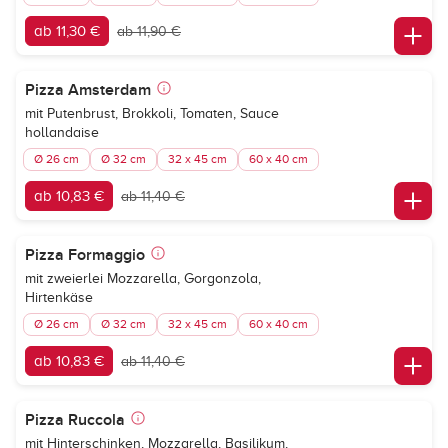
ab 11,30 €
ab 11,90 €
Pizza Amsterdam
mit Putenbrust, Brokkoli, Tomaten, Sauce
hollandaise
Ø 26 cm
Ø 32 cm
32 x 45 cm
60 x 40 cm
ab 10,83 €
ab 11,40 €
Pizza Formaggio
mit zweierlei Mozzarella, Gorgonzola,
Hirtenkäse
Ø 26 cm
Ø 32 cm
32 x 45 cm
60 x 40 cm
ab 10,83 €
ab 11,40 €
Pizza Ruccola
mit Hinterschinken, Mozzarella, Basilikum,