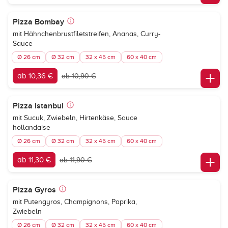
Pizza Bombay
mit Hähnchenbrustfiletstreifen, Ananas, Curry-
Sauce
Ø 26 cm
Ø 32 cm
32 x 45 cm
60 x 40 cm
ab 10,36 €
ab 10,90 €
Pizza Istanbul
mit Sucuk, Zwiebeln, Hirtenkäse, Sauce
hollandaise
Ø 26 cm
Ø 32 cm
32 x 45 cm
60 x 40 cm
ab 11,30 €
ab 11,90 €
Pizza Gyros
mit Putengyros, Champignons, Paprika,
Zwiebeln
Ø 26 cm
Ø 32 cm
32 x 45 cm
60 x 40 cm