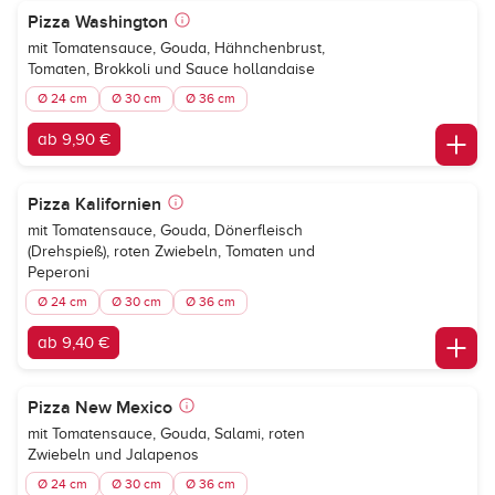
Pizza Washington
mit Tomatensauce, Gouda, Hähnchenbrust,
Tomaten, Brokkoli und Sauce hollandaise
Ø 24 cm
Ø 30 cm
Ø 36 cm
ab 9,90 €
Pizza Kalifornien
mit Tomatensauce, Gouda, Dönerfleisch
(Drehspieß), roten Zwiebeln, Tomaten und
Peperoni
Ø 24 cm
Ø 30 cm
Ø 36 cm
ab 9,40 €
Pizza New Mexico
mit Tomatensauce, Gouda, Salami, roten
Zwiebeln und Jalapenos
Ø 24 cm
Ø 30 cm
Ø 36 cm