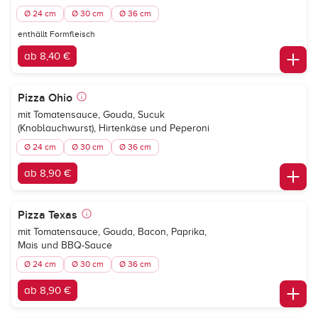
Ø 24 cm
Ø 30 cm
Ø 36 cm
enthällt Formfleisch
ab 8,40 €
Pizza Ohio
mit Tomatensauce, Gouda, Sucuk
(Knoblauchwurst), Hirtenkäse und Peperoni
Ø 24 cm
Ø 30 cm
Ø 36 cm
ab 8,90 €
Pizza Texas
mit Tomatensauce, Gouda, Bacon, Paprika,
Mais und BBQ-Sauce
Ø 24 cm
Ø 30 cm
Ø 36 cm
ab 8,90 €