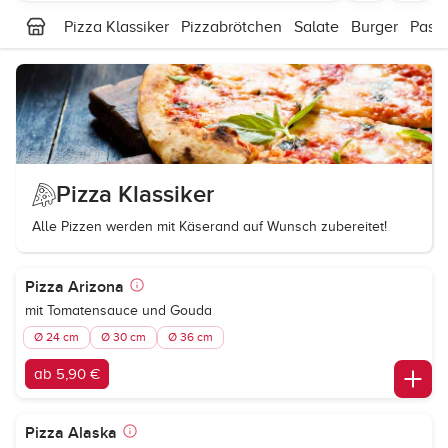
Pizza Klassiker
Pizzabrötchen
Salate
Burger
Past
Pizza Klassiker
Alle Pizzen werden mit Käserand auf Wunsch zubereitet!
Pizza Arizona
mit Tomatensauce und Gouda
Ø 24 cm
Ø 30 cm
Ø 36 cm
ab 5,90 €
Pizza Alaska