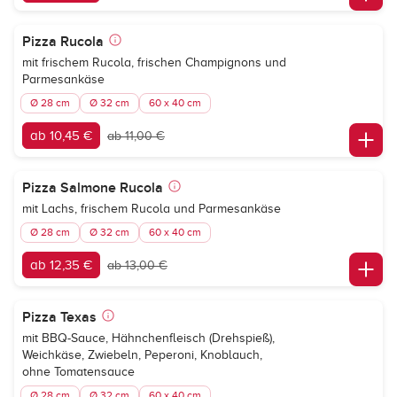
Pizza Rucola
mit frischem Rucola, frischen Champignons und
Parmesankäse
Ø 28 cm
Ø 32 cm
60 x 40 cm
ab 10,45 €
ab 11,00 €
Pizza Salmone Rucola
mit Lachs, frischem Rucola und Parmesankäse
Ø 28 cm
Ø 32 cm
60 x 40 cm
ab 12,35 €
ab 13,00 €
Pizza Texas
mit BBQ-Sauce, Hähnchenfleisch (Drehspieß),
Weichkäse, Zwiebeln, Peperoni, Knoblauch,
ohne Tomatensauce
Ø 28 cm
Ø 32 cm
60 x 40 cm