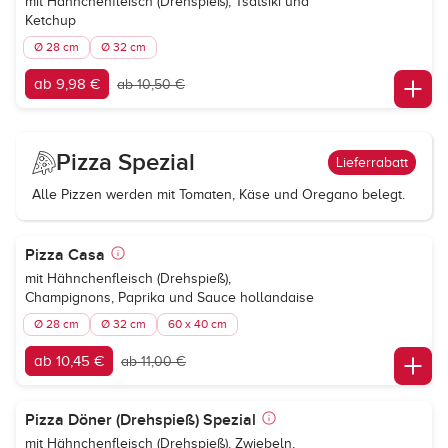
mit Hähnchenfleisch (Drehspieß), Tsatsiki und
Ketchup
Ø 28 cm
Ø 32 cm
ab 9,98 €
ab 10,50 €
Pizza Spezial
Lieferrabatt
Alle Pizzen werden mit Tomaten, Käse und Oregano belegt.
Pizza Casa
mit Hähnchenfleisch (Drehspieß),
Champignons, Paprika und Sauce hollandaise
Ø 28 cm
Ø 32 cm
60 x 40 cm
ab 10,45 €
ab 11,00 €
Pizza Döner (Drehspieß) Spezial
mit Hähnchenfleisch (Drehspieß), Zwiebeln,