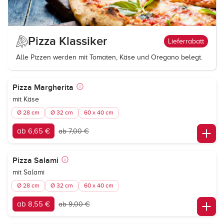
Pizza Klassiker
Lieferrabatt
Alle Pizzen werden mit Tomaten, Käse und Oregano belegt.
Pizza Margherita
mit Käse
Ø 28 cm
Ø 32 cm
60 x 40 cm
ab 6,65 €
ab 7,00 €
Pizza Salami
mit Salami
Ø 28 cm
Ø 32 cm
60 x 40 cm
ab 8,55 €
ab 9,00 €