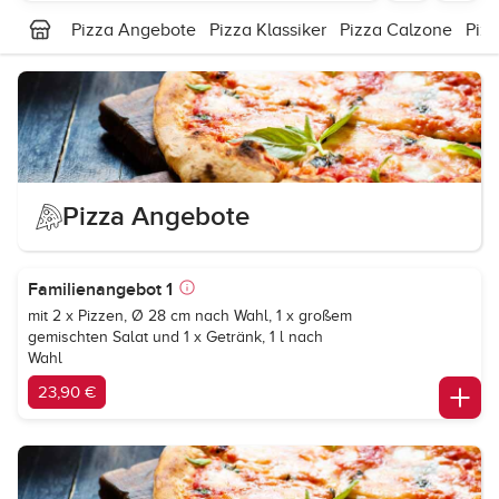
Pizza Angebote
Pizza Klassiker
Pizza Calzone
Pizz
Pizza Angebote
Familienangebot 1
mit 2 x Pizzen, Ø 28 cm nach Wahl, 1 x großem
gemischten Salat und 1 x Getränk, 1 l nach
Wahl
23,90 €