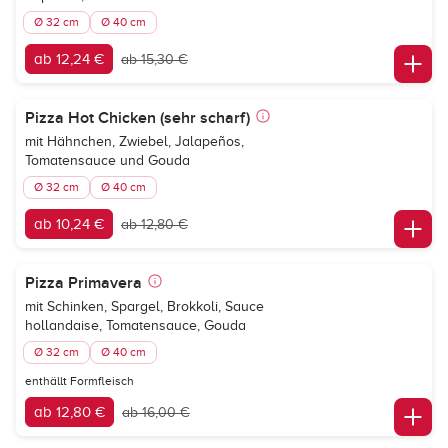
Ø 32 cm
Ø 40 cm
ab 12,24 €
ab 15,30 €
Pizza Hot Chicken (sehr scharf)
mit Hähnchen, Zwiebel, Jalapeños,
Tomatensauce und Gouda
Ø 32 cm
Ø 40 cm
ab 10,24 €
ab 12,80 €
Pizza Primavera
mit Schinken, Spargel, Brokkoli, Sauce
hollandaise, Tomatensauce, Gouda
Ø 32 cm
Ø 40 cm
enthällt Formfleisch
ab 12,80 €
ab 16,00 €