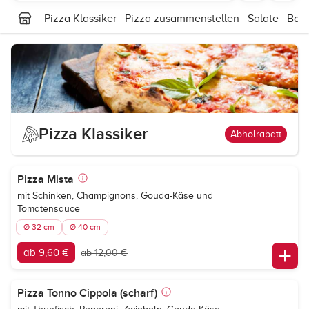
Pizza Klassiker
Pizza zusammenstellen
Salate
Bagu
Pizza Klassiker
Abholrabatt
Pizza Mista
mit Schinken, Champignons, Gouda-Käse und
Tomatensauce
Ø 32 cm
Ø 40 cm
ab 9,60 €
ab 12,00 €
Pizza Tonno Cippola (scharf)