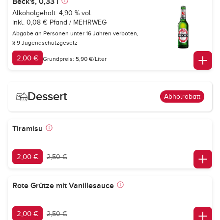
Beck's, 0,33 l
Alkoholgehalt: 4,90 % vol.
inkl. 0,08 € Pfand / MEHRWEG
Abgabe an Personen unter 16 Jahren verboten,
§ 9 Jugendschutzgesetz
2,00 €
Grundpreis: 5,90 €/Liter
Dessert
Abholrabatt
Tiramisu
2,00 €
2,50 €
Rote Grütze mit Vanillesauce
2,00 €
2,50 €