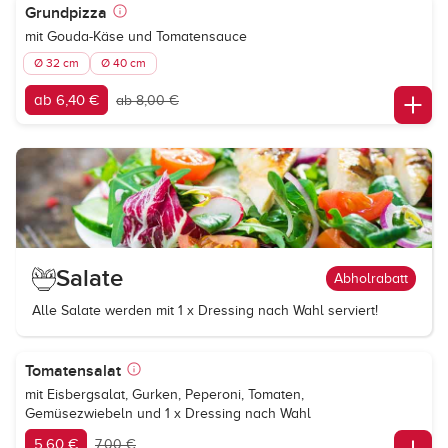
Grundpizza
mit Gouda-Käse und Tomatensauce
Ø 32 cm
Ø 40 cm
ab 6,40 €
ab 8,00 €
Salate
Abholrabatt
Alle Salate werden mit 1 x Dressing nach Wahl serviert!
Tomatensalat
mit Eisbergsalat, Gurken, Peperoni, Tomaten,
Gemüsezwiebeln und 1 x Dressing nach Wahl
5,60 €
7,00 €