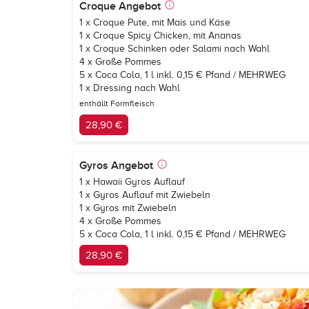
Croque Angebot
1 x Croque Pute, mit Mais und Käse
1 x Croque Spicy Chicken, mit Ananas
1 x Croque Schinken oder Salami nach Wahl
4 x Große Pommes
5 x
Coca Cola
, 1 l inkl. 0,15 € Pfand / MEHRWEG
1 x Dressing nach Wahl
enthällt Formfleisch
28,90 €
Gyros Angebot
1 x Hawaii Gyros Auflauf
1 x Gyros Auflauf mit Zwiebeln
1 x Gyros mit Zwiebeln
4 x Große Pommes
5 x
Coca Cola
, 1 l inkl. 0,15 € Pfand / MEHRWEG
28,90 €