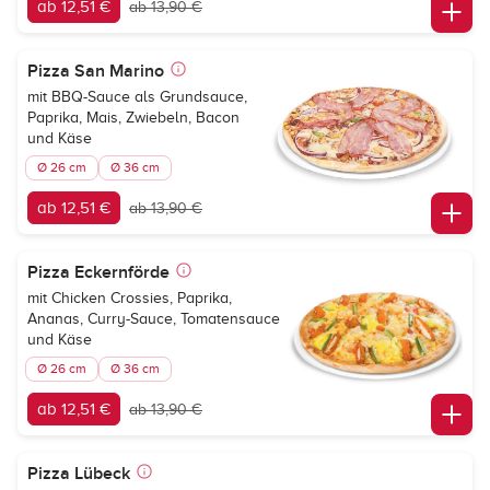
ab 12,51 €
ab 13,90 €
Pizza San Marino
mit BBQ-Sauce als Grundsauce,
Paprika, Mais, Zwiebeln, Bacon
und Käse
Ø 26 cm
Ø 36 cm
ab 12,51 €
ab 13,90 €
Pizza Eckernförde
mit Chicken Crossies, Paprika,
Ananas, Curry-Sauce, Tomatensauce
und Käse
Ø 26 cm
Ø 36 cm
ab 12,51 €
ab 13,90 €
Pizza Lübeck