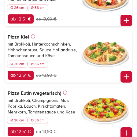
Ø 26 cm
Ø 36 cm
ab 12,51 €
ab 13,90 €
Pizza Kiel
mit Brokkoli, Hinterkochschinken,
Hähnchenbrust, Sauce Hollandaise,
Tomatensauce und Käse
Ø 26 cm
Ø 36 cm
ab 12,51 €
ab 13,90 €
Pizza Eutin (vegetarisch)
mit Brokkoli, Champignons, Mais,
Paprika, Lauch, Kirschtomaten,
Mehrkorn, Tomatensauce und Käse
Ø 26 cm
Ø 36 cm
ab 12,51 €
ab 13,90 €