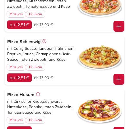
Hirtenkäse, Kirschtomaten, roten
Zwiebeln, Tomatensauce und Käse
Ø 26 cm
Ø 36 cm
ab 12,51 €
ab 13,90 €
Pizza Schleswig
mit Curry-Sauce, Tandoori-Hähnchen,
Paprika, Lauch, Champignons, Asia-
Sauce, roten Zwiebeln und Käse
Ø 26 cm
Ø 36 cm
ab 12,51 €
ab 13,90 €
Pizza Husum
mit türkischer Knoblauchwurst,
Hirtenkäse, Paprika, roten Zwiebeln,
Tomatensauce und Käse
Ø 26 cm
Ø 36 cm