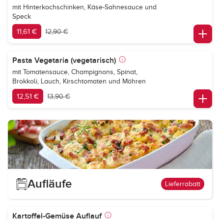
mit Hinterkochschinken, Käse-Sahnesauce und
Speck
11,61 €
12,90 €
Pasta Vegetaria (vegetarisch)
mit Tomatensauce, Champignons, Spinat,
Brokkoli, Lauch, Kirschtomaten und Möhren
12,51 €
13,90 €
Aufläufe
Lieferrabatt
Kartoffel-Gemüse Auflauf