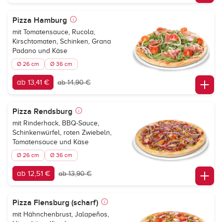
Pizza Hamburg
mit Tomatensauce, Rucola,
Kirschtomaten, Schinken, Grana
Padano und Käse
Ø 26 cm
Ø 36 cm
ab 13,41 €
ab 14,90 €
Pizza Rendsburg
mit Rinderhack, BBQ-Sauce,
Schinkenwürfel, roten Zwiebeln,
Tomatensauce und Käse
Ø 26 cm
Ø 36 cm
ab 12,51 €
ab 13,90 €
Pizza Flensburg (scharf)
mit Hähnchenbrust, Jalapeños,