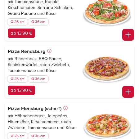
mit Tomatensauce, Rucola,
Kirschtomaten, Serrano-Schinken,
Grana Padano und Käse
Ø 26 cm
Ø 36 cm
ab 13,90 €
Pizza Rendsburg
mit Rinderhack, BBQ-Sauce,
Schinkenwürfel, roten Zwiebeln,
Tomatensauce und Käse
Ø 26 cm
Ø 36 cm
ab 13,90 €
Pizza Flensburg (scharf)
mit Hähnchenbrust, Jalapeños,
Hirtenkäse, Kirschtomaten, roten
Zwiebeln, Tomatensauce und Käse
Ø 26 cm
Ø 36 cm