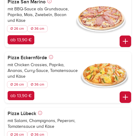
Pizza San Marino
mit BBQ-Sauce als Grundsauce,
Paprika, Mais, Zwiebeln, Bacon
und Käse
Ø 26 cm
Ø 36 cm
ab 13,90 €
Pizza Eckernförde
mit Chicken Crossies, Paprika,
Ananas, Curry-Sauce, Tomatensauce
und Käse
Ø 26 cm
Ø 36 cm
ab 13,90 €
Pizza Lübeck
mit Salami, Champignons, Peperoni,
Tomatensauce und Käse
Ø 26 cm
Ø 36 cm