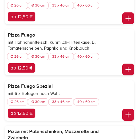
Ø 26 cm
Ø 30 cm
33 x 46 cm
40 x 60 cm
ab 12,50 €
Pizza Fuego
mit Hähnchenfleisch, Kuhmilch-Hirtenkäse, Ei,
Tomatenscheiben, Paprika und Knoblauch
Ø 26 cm
Ø 30 cm
33 x 46 cm
40 x 60 cm
ab 12,50 €
Pizza Fuego Spezial
mit 6 x Belägen nach Wahl
Ø 26 cm
Ø 30 cm
33 x 46 cm
40 x 60 cm
ab 12,50 €
Pizza mit Putenschinken, Mozzarella und
Zwiebeln