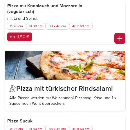
Pizza mit Knoblauch und Mozzarella
(vegetarisch)
mit Ei und Spinat
Ø 26 cm
Ø 30 cm
33 x 46 cm
40 x 60 cm
ab 11,50 €
Pizza mit türkischer Rindsalami
Alle Pizzen werden mit Weizenmehl-Pizzateig, Käse und 1 x
Sauce nach Wahl überbacken.
Pizza Sucuk
Ø 26 cm
Ø 30 cm
33 x 46 cm
40 x 60 cm