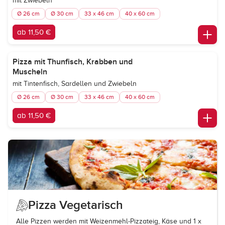
mit Zwiebeln
Ø 26 cm
Ø 30 cm
33 x 46 cm
40 x 60 cm
ab 11,50 €
Pizza mit Thunfisch, Krabben und
Muscheln
mit Tintenfisch, Sardellen und Zwiebeln
Ø 26 cm
Ø 30 cm
33 x 46 cm
40 x 60 cm
ab 11,50 €
Pizza Vegetarisch
Alle Pizzen werden mit Weizenmehl-Pizzateig, Käse und 1 x