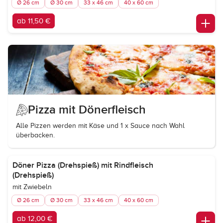
Ø 26 cm
Ø 30 cm
33 x 46 cm
40 x 60 cm
ab 11,50 €
Pizza mit Dönerfleisch
Alle Pizzen werden mit Käse und 1 x Sauce nach Wahl
überbacken.
Döner Pizza (Drehspieß) mit Rindfleisch
(Drehspieß)
mit Zwiebeln
Ø 26 cm
Ø 30 cm
33 x 46 cm
40 x 60 cm
ab 12,00 €