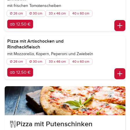
mit frischen Tomatenscheiben
Ø 26 cm
Ø 30 cm
33 x 46 cm
40 x 60 cm
ab 12,50 €
Pizza mit Artischocken und
Rindhackfleisch
mit Mozzarella, Kapern, Peperoni und Zwiebeln
Ø 26 cm
Ø 30 cm
33 x 46 cm
40 x 60 cm
ab 12,50 €
Pizza mit Putenschinken