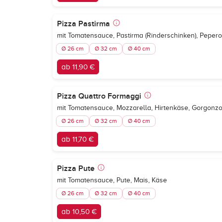
Pizza Pastirma
mit Tomatensauce, Pastirma (Rinderschinken), Pepero
Ø 26 cm
Ø 32 cm
Ø 40 cm
ab 11,90 €
Pizza Quattro Formaggi
mit Tomatensauce, Mozzarella, Hirtenkäse, Gorgonz
Ø 26 cm
Ø 32 cm
Ø 40 cm
ab 11,70 €
Pizza Pute
mit Tomatensauce, Pute, Mais, Käse
Ø 26 cm
Ø 32 cm
Ø 40 cm
ab 10,50 €