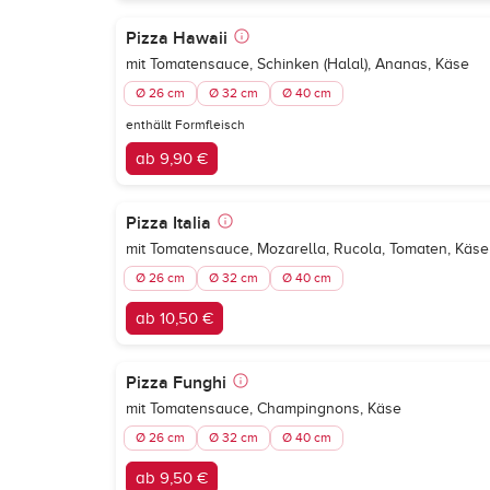
Pizza Hawaii
mit Tomatensauce, Schinken (Halal), Ananas, Käse
Ø 26 cm
Ø 32 cm
Ø 40 cm
enthällt Formfleisch
ab 9,90 €
Pizza Italia
mit Tomatensauce, Mozarella, Rucola, Tomaten, Käse
Ø 26 cm
Ø 32 cm
Ø 40 cm
ab 10,50 €
Pizza Funghi
mit Tomatensauce, Champingnons, Käse
Ø 26 cm
Ø 32 cm
Ø 40 cm
ab 9,50 €