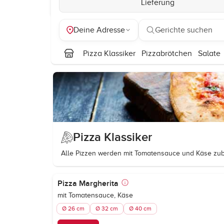
Lieferung
Deine Adresse
Gerichte suchen
Pizza Klassiker
Pizzabrötchen
Salate
Pizza Klassiker
Alle Pizzen werden mit Tomatensauce und Käse zube
Pizza Margherita
mit Tomatensauce, Käse
Ø 26 cm
Ø 32 cm
Ø 40 cm