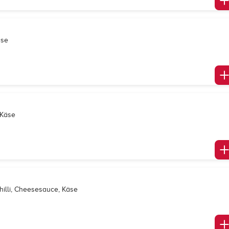
äse
 Käse
illi, Cheesesauce, Käse