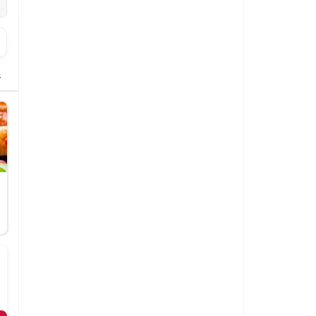
s
Dessert