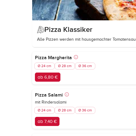
Pizza Klassiker
Alle Pizzen werden mit hausgemachter Tomatensau
Pizza Margherita
Ø 24 cm
Ø 28 cm
Ø 36 cm
ab 6,80 €
Pizza Salami
mit Rindersalami
Ø 24 cm
Ø 28 cm
Ø 36 cm
ab 7,40 €