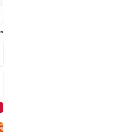
er
Pommdöner
Croque
Burger
Schnitzel
Pasta
Aufläufe