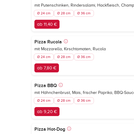
mit Putenschinken, Rindersalami, Hackfleisch, Champi
Ø 24 cm
Ø 28 cm
Ø 36 cm
ab 11,40 €
Pizza Rucola
mit Mozzarella, Kirschtomaten, Rucola
Ø 24 cm
Ø 28 cm
Ø 36 cm
ab 7,80 €
Pizza BBQ
mit Hähnchenbrust, Mais, frischer Paprika, BBQ-Sauc
Ø 24 cm
Ø 28 cm
Ø 36 cm
ab 9,20 €
Pizza Hot-Dog