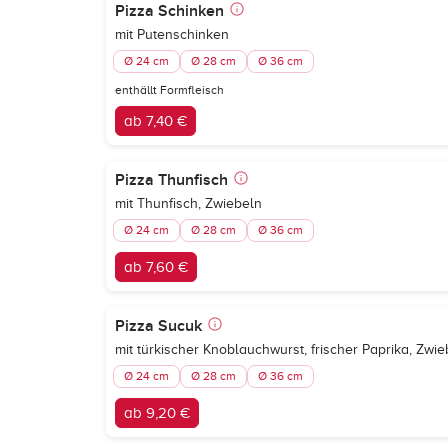
Pizza Schinken
mit Putenschinken
Ø 24 cm
Ø 28 cm
Ø 36 cm
enthällt Formfleisch
ab 7,40 €
Pizza Thunfisch
mit Thunfisch, Zwiebeln
Ø 24 cm
Ø 28 cm
Ø 36 cm
ab 7,60 €
Pizza Sucuk
mit türkischer Knoblauchwurst, frischer Paprika, Zwie
Ø 24 cm
Ø 28 cm
Ø 36 cm
ab 9,20 €