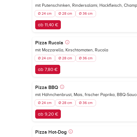
mit Putenschinken, Rindersalami, Hackfleisch, Champi
Ø 24 cm
Ø 28 cm
Ø 36 cm
ab 11,40 €
Pizza Rucola
mit Mozzarella, Kirschtomaten, Rucola
Ø 24 cm
Ø 28 cm
Ø 36 cm
ab 7,80 €
Pizza BBQ
mit Hähnchenbrust, Mais, frischer Paprika, BBQ-Sauc
Ø 24 cm
Ø 28 cm
Ø 36 cm
ab 9,20 €
Pizza Hot-Dog