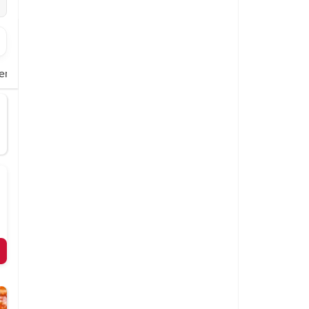
er
Pommdöner
Croque
Burger
Schnitzel
Pasta
Aufläufe