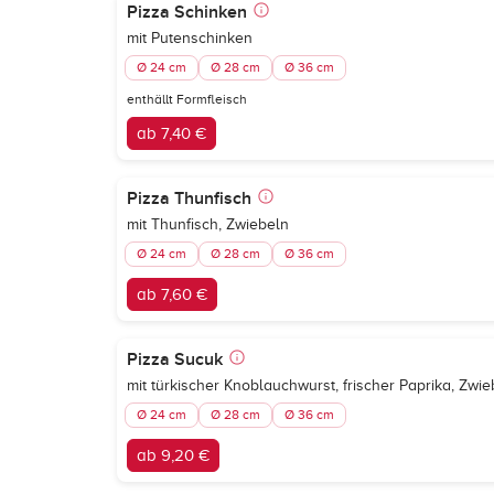
Pizza Schinken
mit Putenschinken
Ø 24 cm
Ø 28 cm
Ø 36 cm
enthällt Formfleisch
ab 7,40 €
Pizza Thunfisch
mit Thunfisch, Zwiebeln
Ø 24 cm
Ø 28 cm
Ø 36 cm
ab 7,60 €
Pizza Sucuk
mit türkischer Knoblauchwurst, frischer Paprika, Zwie
Ø 24 cm
Ø 28 cm
Ø 36 cm
ab 9,20 €