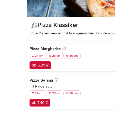
Pizza Klassiker
Alle Pizzen werden mit hausgemachter Tomatensau
Pizza Margherita
Ø 24 cm
Ø 28 cm
Ø 36 cm
ab 6,80 €
Pizza Salami
mit Rindersalami
Ø 24 cm
Ø 28 cm
Ø 36 cm
ab 7,40 €