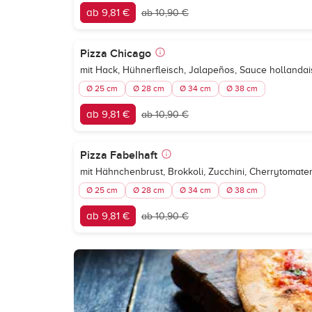
ab 9,81 €
ab 10,90 €
Pizza Chicago
mit Hack, Hühnerfleisch, Jalapeños, Sauce hollandai
Ø 25 cm
Ø 28 cm
Ø 34 cm
Ø 38 cm
ab 9,81 €
ab 10,90 €
Pizza Fabelhaft
mit Hähnchenbrust, Brokkoli, Zucchini, Cherrytomate
Ø 25 cm
Ø 28 cm
Ø 34 cm
Ø 38 cm
ab 9,81 €
ab 10,90 €