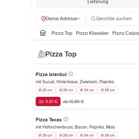
Lieferung
Deine Adresse
Gerichte suchen
Pizza Top
Pizza Klassiker
Pizza Calzo
Pizza Top
Pizza Istanbul
mit Sucuk, Hirtenkäse, Zwiebeln, Paprika
Ø 25 cm
Ø 28 cm
Ø 34 cm
Ø 38 cm
ab 9,81 €
ab 10,90 €
Pizza Texas
mit Hähnchenbrust, Bacon, Paprika, Mais
Ø 25 cm
Ø 28 cm
Ø 34 cm
Ø 38 cm