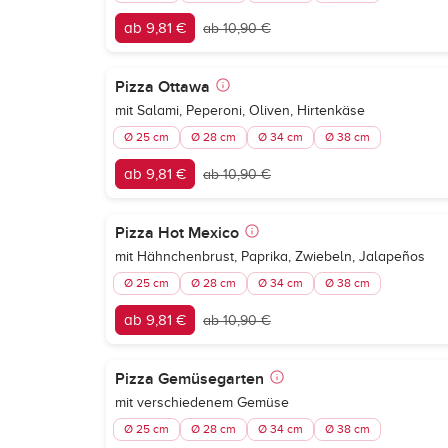
ab 9,81 €
ab 10,90 €
Pizza Ottawa
mit Salami, Peperoni, Oliven, Hirtenkäse
Ø 25 cm
Ø 28 cm
Ø 34 cm
Ø 38 cm
ab 9,81 €
ab 10,90 €
Pizza Hot Mexico
mit Hähnchenbrust, Paprika, Zwiebeln, Jalapeños
Ø 25 cm
Ø 28 cm
Ø 34 cm
Ø 38 cm
ab 9,81 €
ab 10,90 €
Pizza Gemüsegarten
mit verschiedenem Gemüse
Ø 25 cm
Ø 28 cm
Ø 34 cm
Ø 38 cm