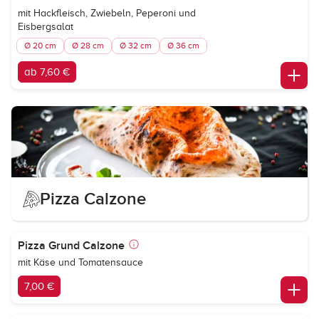
mit Hackfleisch, Zwiebeln, Peperoni und
Eisbergsalat
Ø 20 cm
Ø 28 cm
Ø 32 cm
Ø 36 cm
ab 7,60 €
Pizza Calzone
Pizza Grund Calzone
mit Käse und Tomatensauce
7,00 €