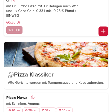
cm
mit 1 x Jumbo Pizza mit 3 x Belägen nach Wahl
und 1 x
Coca Cola, 0,33 l inkl. 0,25 € Pfand /
EINWEG
Gültig Di
17,00 €
Pizza Klassiker
Alle Gerichte werden mit Tomatensauce und Käse zubereitet.
Pizza Hawaii
mit Schinken, Ananas
Ø 20 cm
Ø 28 cm
Ø 32 cm
Ø 36 cm