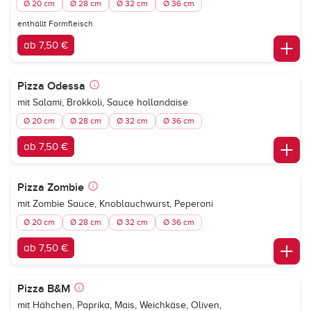
Ø 20 cm
Ø 28 cm
Ø 32 cm
Ø 36 cm
enthällt Formfleisch
ab 7,50 €
Pizza Odessa
mit Salami, Brokkoli, Sauce hollandaise
Ø 20 cm
Ø 28 cm
Ø 32 cm
Ø 36 cm
ab 7,50 €
Pizza Zombie
mit Zombie Sauce, Knoblauchwurst, Peperoni
Ø 20 cm
Ø 28 cm
Ø 32 cm
Ø 36 cm
ab 7,50 €
Pizza B&M
mit Hähchen, Paprika, Mais, Weichkäse, Oliven,