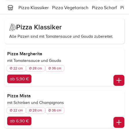
Pizza Klassiker
Pizza Vegetarisch
Pizza Scharf
Piz
Pizza Klassiker
Alle Pizzen sind mit Tomatensauce und Gouda zubereitet.
Pizza Margherita
mit Tomatensauce und Gouda
Ø 22 cm
Ø 28 cm
Ø 36 cm
ab 5,90 €
Pizza Mista
mit Schinken und Champignons
Ø 22 cm
Ø 28 cm
Ø 36 cm
ab 6,90 €