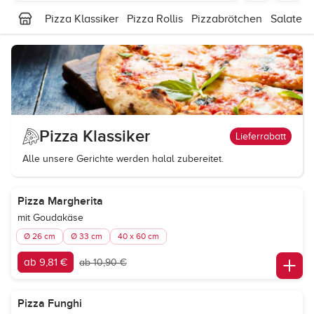
Pizza Klassiker
Pizza Rollis
Pizzabrötchen
Salate
Pizza Klassiker
Lieferrabatt
Alle unsere Gerichte werden halal zubereitet.
Pizza Margherita
mit Goudakäse
Ø 26 cm
Ø 33 cm
40 x 60 cm
ab 9,81 €
ab 10,90 €
Pizza Funghi