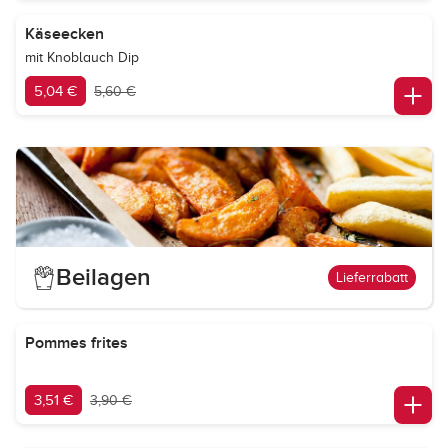
Käseecken
mit Knoblauch Dip
5,04 €
5,60 €
Beilagen
Lieferrabatt
Pommes frites
3,51 €
3,90 €