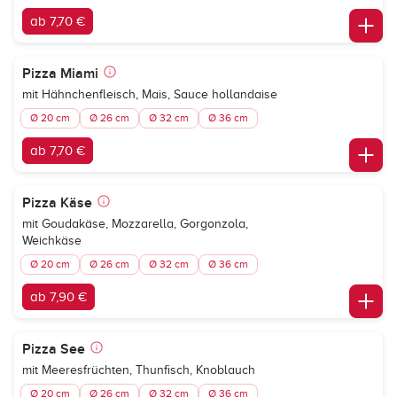
ab 7,70 €
Pizza Miami
mit Hähnchenfleisch, Mais, Sauce hollandaise
Ø 20 cm
Ø 26 cm
Ø 32 cm
Ø 36 cm
ab 7,70 €
Pizza Käse
mit Goudakäse, Mozzarella, Gorgonzola,
Weichkäse
Ø 20 cm
Ø 26 cm
Ø 32 cm
Ø 36 cm
ab 7,90 €
Pizza See
mit Meeresfrüchten, Thunfisch, Knoblauch
Ø 20 cm
Ø 26 cm
Ø 32 cm
Ø 36 cm