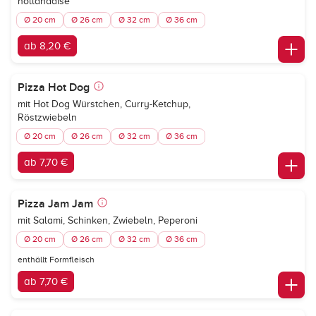
hollandaise
Ø 20 cm
Ø 26 cm
Ø 32 cm
Ø 36 cm
ab 8,20 €
Pizza Hot Dog
mit Hot Dog Würstchen, Curry-Ketchup,
Röstzwiebeln
Ø 20 cm
Ø 26 cm
Ø 32 cm
Ø 36 cm
ab 7,70 €
Pizza Jam Jam
mit Salami, Schinken, Zwiebeln, Peperoni
Ø 20 cm
Ø 26 cm
Ø 32 cm
Ø 36 cm
enthällt Formfleisch
ab 7,70 €