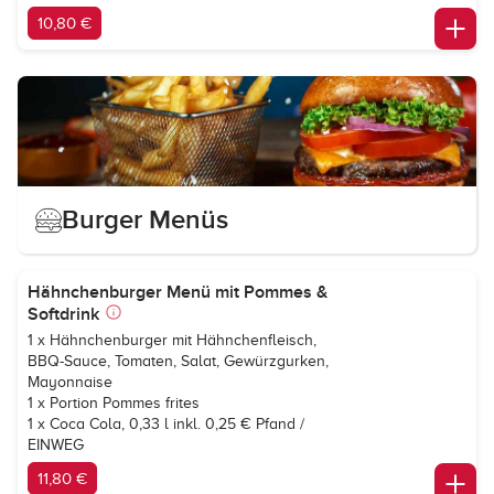
10,80 €
Burger Menüs
Hähnchenburger Menü mit Pommes &
Softdrink
1 x Hähnchenburger mit Hähnchenfleisch,
BBQ-Sauce, Tomaten, Salat, Gewürzgurken,
Mayonnaise
1 x Portion Pommes frites
1 x
Coca Cola, 0,33 l inkl. 0,25 € Pfand /
EINWEG
11,80 €