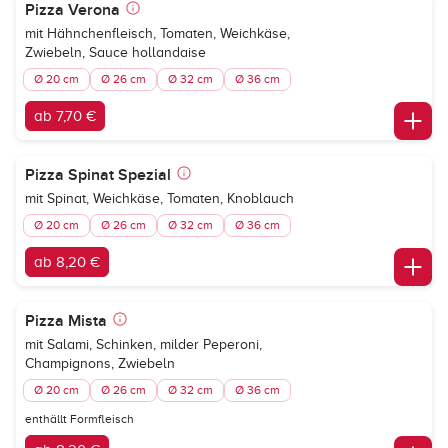
Pizza Verona
mit Hähnchenfleisch, Tomaten, Weichkäse,
Zwiebeln, Sauce hollandaise
Ø 20 cm
Ø 26 cm
Ø 32 cm
Ø 36 cm
ab 7,70 €
Pizza Spinat Spezial
mit Spinat, Weichkäse, Tomaten, Knoblauch
Ø 20 cm
Ø 26 cm
Ø 32 cm
Ø 36 cm
ab 8,20 €
Pizza Mista
mit Salami, Schinken, milder Peperoni,
Champignons, Zwiebeln
Ø 20 cm
Ø 26 cm
Ø 32 cm
Ø 36 cm
enthällt Formfleisch