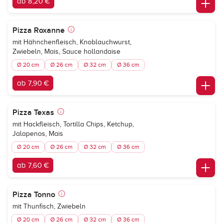
ab 8,20 €
Pizza Roxanne
mit Hähnchenfleisch, Knoblauchwurst,
Zwiebeln, Mais, Sauce hollandaise
Ø 20 cm
Ø 26 cm
Ø 32 cm
Ø 36 cm
ab 7,90 €
Pizza Texas
mit Hackfleisch, Tortilla Chips, Ketchup,
Jalapenos, Mais
Ø 20 cm
Ø 26 cm
Ø 32 cm
Ø 36 cm
ab 7,60 €
Pizza Tonno
mit Thunfisch, Zwiebeln
Ø 20 cm
Ø 26 cm
Ø 32 cm
Ø 36 cm