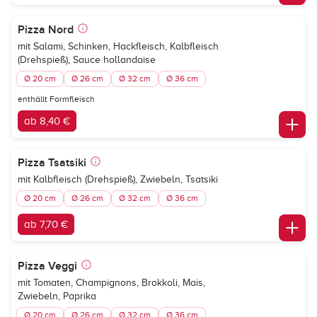
Pizza Nord
mit Salami, Schinken, Hackfleisch, Kalbfleisch
(Drehspieß), Sauce hollandaise
Ø 20 cm
Ø 26 cm
Ø 32 cm
Ø 36 cm
enthällt Formfleisch
ab 8,40 €
Pizza Tsatsiki
mit Kalbfleisch (Drehspieß), Zwiebeln, Tsatsiki
Ø 20 cm
Ø 26 cm
Ø 32 cm
Ø 36 cm
ab 7,70 €
Pizza Veggi
mit Tomaten, Champignons, Brokkoli, Mais,
Zwiebeln, Paprika
Ø 20 cm
Ø 26 cm
Ø 32 cm
Ø 36 cm