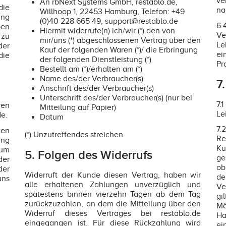
ve
An rbNext Systems GmbH, restablo.de,
die
na
Willhoop 1, 22453 Hamburg, Telefon: +49
ung
(0)40 228 665 49, support@restablo.de
6.
en
Hiermit widerrufe(n) ich/wir (*) den von
Ve
zu
mir/uns (*) abgeschlossenen Vertrag über den
Le
der
Kauf der folgenden Waren (*)/ die Erbringung
ei
die
der folgenden Dienstleistung (*)
Pr
Bestellt am (*)/erhalten am (*)
Name des/der Verbraucher(s)
7
Anschrift des/der Verbraucher(s)
Unterschrift des/der Verbraucher(s) (nur bei
7.
ren
Mitteilung auf Papier)
Le
e.
Datum
7
ten
(*) Unzutreffendes streichen.
Re
ung
Ku
zum
5. Folgen des Widerrufs
ge
der
ob
der
Widerruft der Kunde diesen Vertrag, haben wir
de
uns
alle erhaltenen Zahlungen unverzüglich und
Ve
spätestens binnen vierzehn Tagen ab dem Tag
gi
zurückzuzahlen, an dem die Mitteilung über den
Mä
Widerruf dieses Vertrages bei restablo.de
Ha
eingegangen ist. Für diese Rückzahlung wird
ei