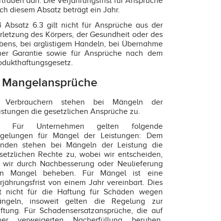
rtrauen darf. Die Verjährungsfrist für Ansprüche
ch diesem Absatz beträgt ein Jahr.
4 Absatz 6.3 gilt nicht für Ansprüche aus der
rletzung des Körpers, der Gesundheit oder des
bens, bei arglistigem Handeln, bei Übernahme
ner Garantie sowie für Ansprüche nach dem
odukthaftungsgesetz.
. Mangelansprüche
1 Verbrauchern stehen bei Mängeln der
istungen die gesetzlichen Ansprüche zu.
.2 Für Unternehmen gelten folgende
gelungen für Mängel der Leistungen: Dem
nden stehen bei Mängeln der Leistung die
setzlichen Rechte zu, wobei wir entscheiden,
 wir durch Nachbesserung oder Neulieferung
n Mangel beheben. Für Mängel ist eine
rjährungsfrist von einem Jahr vereinbart. Dies
lt nicht für die Haftung für Schäden wegen
ngeln, insoweit gelten die Regelung zur
ftung. Für Schadensersatzansprüche, die auf
ner verweigerten Nacherfüllung beruhen,