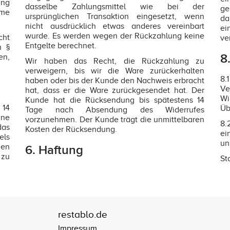
ung
dasselbe Zahlungsmittel wie bei der
ge
hme
ursprünglichen Transaktion eingesetzt, wenn
da
nicht ausdrücklich etwas anderes vereinbart
ei
wurde. Es werden wegen der Rückzahlung keine
cht
ve
Entgelte berechnet.
h §
8
en,
Wir haben das Recht, die Rückzahlung zu
verweigern, bis wir die Ware zurückerhalten
8.
haben oder bis der Kunde den Nachweis erbracht
Ve
hat, dass er die Ware zurückgesendet hat. Der
Wi
Kunde hat die Rücksendung bis spätestens 14
 14
Üb
Tage nach Absendung des Widerrufes
hne
vorzunehmen. Der Kunde trägt die unmittelbaren
8.
das
Kosten der Rücksendung.
ei
els
un
nen
6. Haftung
 zu
St
restablo.de
Impressum