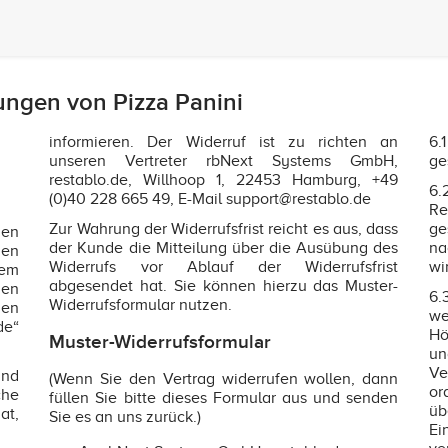
ngen von Pizza Panini
informieren. Der Widerruf ist zu richten an
6.
unseren Vertreter rbNext Systems GmbH,
ge
restablo.de, Willhoop 1, 22453 Hamburg, +49
6.
(0)40 228 665 49, E-Mail support@restablo.de
Re
Zur Wahrung der Widerrufsfrist reicht es aus, dass
ge
gen
der Kunde die Mitteilung über die Ausübung des
na
den
Widerrufs vor Ablauf der Widerrufsfrist
wi
sem
abgesendet hat. Sie können hierzu das Muster-
gen
6.
Widerrufsformular nutzen.
nen
we
de“
Hö
Muster-Widerrufsformular
un
Ve
nd
(Wenn Sie den Vertrag widerrufen wollen, dann
or
che
füllen Sie bitte dieses Formular aus und senden
üb
at,
Sie es an uns zurück.)
Ei