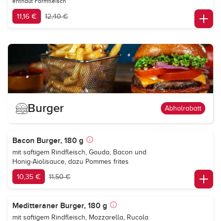
enthällt Formfleisch
11,16 €
12,40 €
Burger
Abholrabatt
Bacon Burger, 180 g
mit saftigem Rindfleisch, Gouda, Bacon und
Honig-Aiolisauce, dazu Pommes frites
10,35 €
11,50 €
Meditteraner Burger, 180 g
mit saftigem Rindfleisch, Mozzarella, Rucola