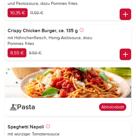
und Pestosauce, dazu Pommes frites
10,35 €
11,50 €
Crispy Chicken Burger, ca. 135 g
mit Hähnchenfleisch, Honig-Aiolisauce, dazu
Pommes frites
8,55 €
9,50 €
Pasta
Abholrabatt
Spaghetti Napoli
mit würziger Tomatensauce