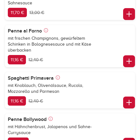
Sahnesauce
11,70 €
13,00 €
Penne al Forno
mit frischen Champignons, gewürfeltem
Schinken in Bolognesesauce und mit Käse
überbacken
11,16 €
12,40 €
Spaghetti Primavera
mit Knoblauch, Olivenölsauce, Rucola,
Mozzarella und Parmesan
11,16 €
12,40 €
Penne Bollywood
mit Hähnchenbrust, Jalapenos und Sahne-
Currysauce