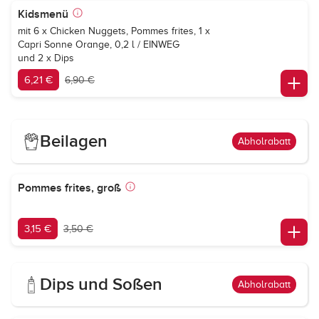
Kidsmenü
mit 6 x Chicken Nuggets, Pommes frites, 1 x
Capri Sonne Orange
, 0,2 l / EINWEG
und 2 x Dips
6,21 €
6,90 €
Beilagen
Abholrabatt
Pommes frites, groß
3,15 €
3,50 €
Dips und Soßen
Abholrabatt