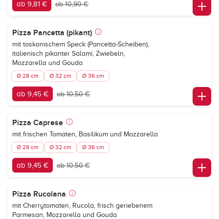
ab 9,81 €
ab 10,90 €
Pizza Pancetta (pikant)
mit toskanischem Speck (Pancetta-Scheiben),
italienisch pikanter Salami, Zwiebeln,
Mozzarella und Gouda
Ø 28 cm
Ø 32 cm
Ø 36 cm
ab 9,45 €
ab 10,50 €
Pizza Caprese
mit frischen Tomaten, Basilikum und Mozzarella
Ø 28 cm
Ø 32 cm
Ø 36 cm
ab 9,45 €
ab 10,50 €
Pizza Rucolana
mit Cherrytomaten, Rucola, frisch geriebenem
Parmesan, Mozzarella und Gouda