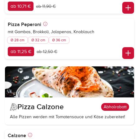
ab 10,71 €
ab 11,90 €
Pizza Peperoni
mit Gambas, Brokkoli, Jalapenos, Knoblauch
Ø 28 cm
Ø 32 cm
Ø 36 cm
ab 11,25 €
ab 12,50 €
Pizza Calzone
Abholrabatt
Alle Pizzen werden mit Tomatensauce und Käse zubereitet!
Calzone