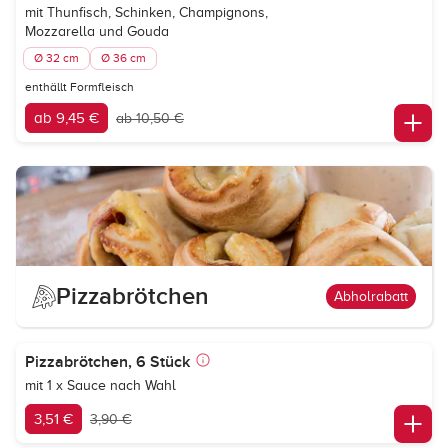
mit Thunfisch, Schinken, Champignons,
Mozzarella und Gouda
Ø 32 cm
Ø 36 cm
enthällt Formfleisch
ab 9,45 €
ab 10,50 €
Pizzabrötchen
Abholrabatt
Pizzabrötchen, 6 Stück
mit 1 x Sauce nach Wahl
3,51 €
3,90 €