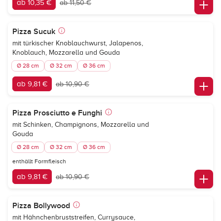
ab 10,35 €
ab 11,50 €
Pizza Sucuk
mit türkischer Knoblauchwurst, Jalapenos,
Knoblauch, Mozzarella und Gouda
Ø 28 cm
Ø 32 cm
Ø 36 cm
ab 9,81 €
ab 10,90 €
Pizza Prosciutto e Funghi
mit Schinken, Champignons, Mozzarella und
Gouda
Ø 28 cm
Ø 32 cm
Ø 36 cm
enthällt Formfleisch
ab 9,81 €
ab 10,90 €
Pizza Bollywood
mit Hähnchenbruststreifen, Currysauce,