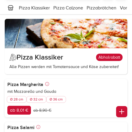
Pizza Klassiker
Pizza Calzone
Pizzabrötchen
Vorsp
Pizza Klassiker
Abholrabatt
Alle Pizzen werden mit Tomatensauce und Käse zubereitet!
Pizza Margherita
mit Mozzarella und Gouda
Ø 28 cm
Ø 32 cm
Ø 36 cm
ab 8,01 €
ab 8,90 €
Pizza Salami