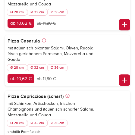
Mozzarella und Gouda
Ø 28 cm
Ø 32 cm
Ø 36 cm
ab 10,62 €
ab 11,80 €
Pizza Casarula
mit italienisch pikanter Salami, Oliven, Rucola,
frisch geriebenem Parmesan, Mozzarella und
Gouda
Ø 28 cm
Ø 32 cm
Ø 36 cm
ab 10,62 €
ab 11,80 €
Pizza Capricciosa (scharf)
mit Schinken, Artischocken, frischen
Champignons und italienisch scharfer Salami,
Mozzarella und Gouda
Ø 28 cm
Ø 32 cm
Ø 36 cm
enthällt Formfleisch