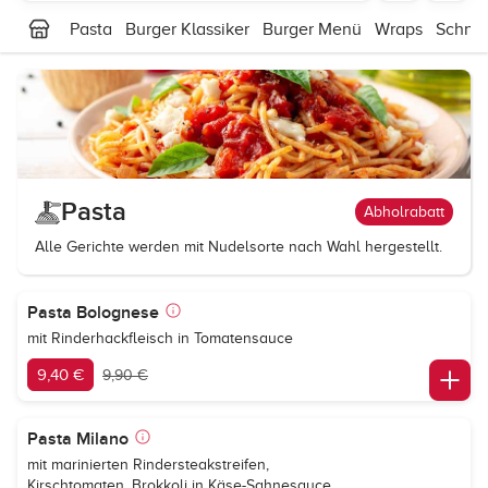
Pasta
Burger Klassiker
Burger Menü
Wraps
Schnit
Pasta
Abholrabatt
Alle Gerichte werden mit Nudelsorte nach Wahl hergestellt.
Pasta Bolognese
mit Rinderhackfleisch in Tomatensauce
9,40 €
9,90 €
Pasta Milano
mit marinierten Rindersteakstreifen,
Kirschtomaten, Brokkoli in Käse-Sahnesauce