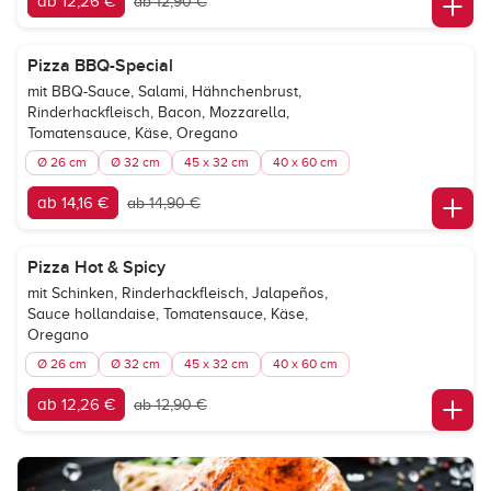
ab 12,26 €
ab 12,90 €
Pizza BBQ-Special
mit BBQ-Sauce, Salami, Hähnchenbrust,
Rinderhackfleisch, Bacon, Mozzarella,
Tomatensauce, Käse, Oregano
Ø 26 cm
Ø 32 cm
45 x 32 cm
40 x 60 cm
ab 14,16 €
ab 14,90 €
Pizza Hot & Spicy
mit Schinken, Rinderhackfleisch, Jalapeños,
Sauce hollandaise, Tomatensauce, Käse,
Oregano
Ø 26 cm
Ø 32 cm
45 x 32 cm
40 x 60 cm
ab 12,26 €
ab 12,90 €