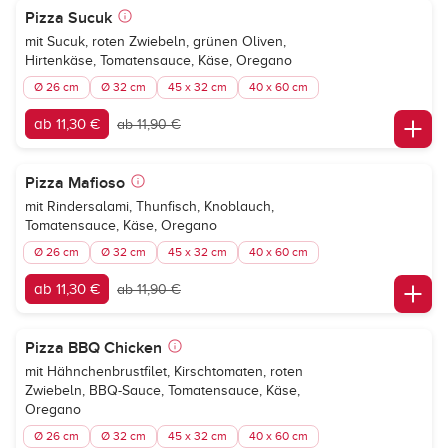
Pizza Sucuk
mit Sucuk, roten Zwiebeln, grünen Oliven,
Hirtenkäse, Tomatensauce, Käse, Oregano
Ø 26 cm
Ø 32 cm
45 x 32 cm
40 x 60 cm
ab 11,30 €
ab 11,90 €
Pizza Mafioso
mit Rindersalami, Thunfisch, Knoblauch,
Tomatensauce, Käse, Oregano
Ø 26 cm
Ø 32 cm
45 x 32 cm
40 x 60 cm
ab 11,30 €
ab 11,90 €
Pizza BBQ Chicken
mit Hähnchenbrustfilet, Kirschtomaten, roten
Zwiebeln, BBQ-Sauce, Tomatensauce, Käse,
Oregano
Ø 26 cm
Ø 32 cm
45 x 32 cm
40 x 60 cm