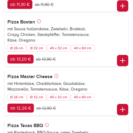
ab 11,30 €
ab 11,90 €
Pizza Bostan
mit Sauce hollandaise, Zwiebeln, Brokkoli,
Crispy Chicken, Steakpfeffer, Tomatensauce,
Käse, Oregano
Ø 26 cm
Ø 32 cm
45 x 32 cm
40 x 60 cm
ab 13,20 €
ab 13,90 €
Pizza Master Cheese
mit Hirtenkäse, Cheddarkäse, Goudakäse,
Mozzarella, Tomatensauce, Käse, Oregano
Ø 26 cm
Ø 32 cm
45 x 32 cm
40 x 60 cm
ab 12,26 €
ab 12,90 €
Pizza Texas BBQ
mit Rinderhack, BBQ-Sauce, roten Zwiebeln,