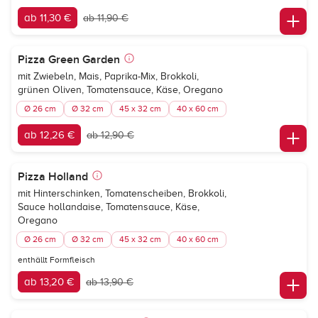
ab 11,30 €
ab 11,90 €
Pizza Green Garden
mit Zwiebeln, Mais, Paprika-Mix, Brokkoli,
grünen Oliven, Tomatensauce, Käse, Oregano
Ø 26 cm
Ø 32 cm
45 x 32 cm
40 x 60 cm
ab 12,26 €
ab 12,90 €
Pizza Holland
mit Hinterschinken, Tomatenscheiben, Brokkoli,
Sauce hollandaise, Tomatensauce, Käse,
Oregano
Ø 26 cm
Ø 32 cm
45 x 32 cm
40 x 60 cm
enthällt Formfleisch
ab 13,20 €
ab 13,90 €