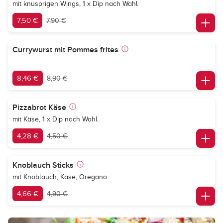
mit knusprigen Wings, 1 x Dip nach Wahl
7,50 €
7,90 €
Currywurst mit Pommes frites
8,46 €
8,90 €
Pizzabrot Käse
mit Käse, 1 x Dip nach Wahl
4,28 €
4,50 €
Knoblauch Sticks
mit Knoblauch, Käse, Oregano
4,66 €
4,90 €