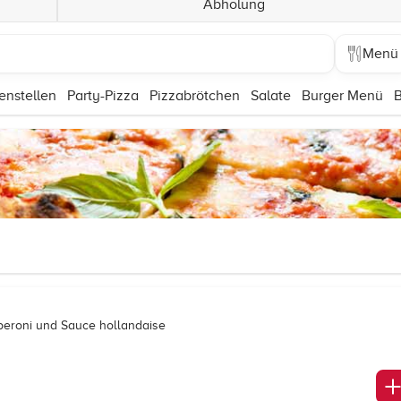
Abholung
Menü
nstellen
Party-Pizza
Pizzabrötchen
Salate
Burger Menü
B
eperoni und Sauce hollandaise