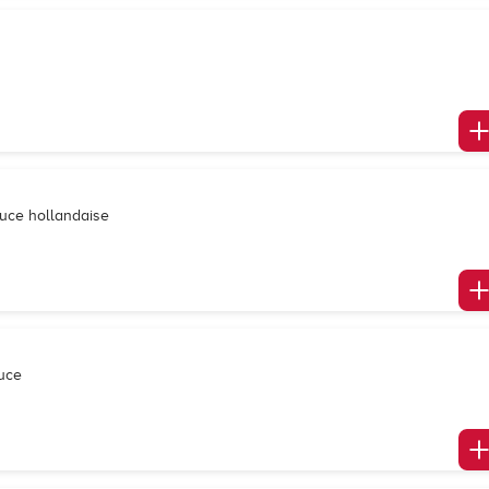
auce hollandaise
auce