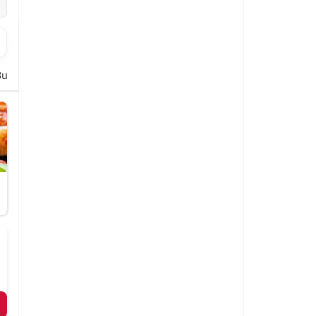
urger
Pasta
Time´s Kids Menü
Wraps
Croques
Fingerfood