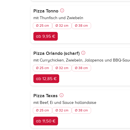
Pizza Tonno
mit Thunfisch und Zwiebeln
Ø 25 cm
Ø 32 cm
Ø 38 cm
ab 9,95 €
Pizza Orlando (scharf)
mit Currychicken, Zwiebeln, Jalapenos und BBQ-Sau
Ø 25 cm
Ø 32 cm
Ø 38 cm
ab 12,85 €
Pizza Texas
mit Beef, Ei und Sauce hollandaise
Ø 25 cm
Ø 32 cm
Ø 38 cm
ab 11,50 €