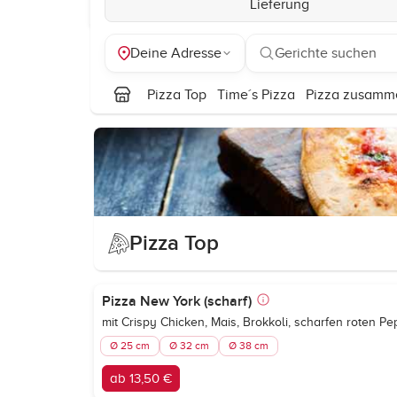
Lieferung
Deine Adresse
Gerichte suchen
Pizza Top
Time´s Pizza
Pizza zusamme
Pizza Top
Pizza New York (scharf)
mit Crispy Chicken, Mais, Brokkoli, scharfen roten P
Ø 25 cm
Ø 32 cm
Ø 38 cm
ab 13,50 €