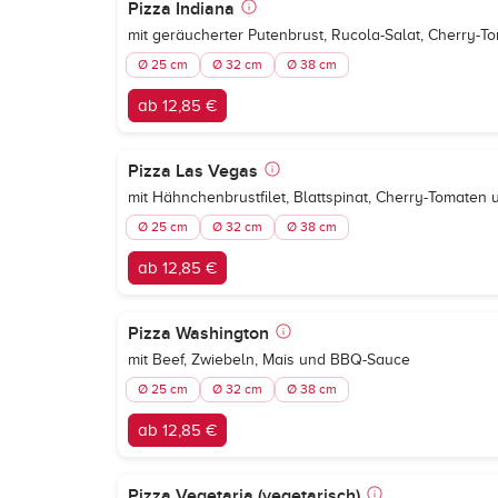
Pizza Indiana
mit geräucherter Putenbrust, Rucola-Salat, Cherry-
Ø 25 cm
Ø 32 cm
Ø 38 cm
ab 12,85 €
Pizza Las Vegas
mit Hähnchenbrustfilet, Blattspinat, Cherry-Tomate
Ø 25 cm
Ø 32 cm
Ø 38 cm
ab 12,85 €
Pizza Washington
mit Beef, Zwiebeln, Mais und BBQ-Sauce
Ø 25 cm
Ø 32 cm
Ø 38 cm
ab 12,85 €
Pizza Vegetaria (vegetarisch)