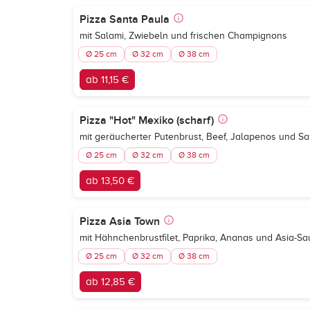
Pizza Santa Paula
mit Salami, Zwiebeln und frischen Champignons
Ø 25 cm
Ø 32 cm
Ø 38 cm
ab 11,15 €
Pizza "Hot" Mexiko (scharf)
mit geräucherter Putenbrust, Beef, Jalapenos und S
Ø 25 cm
Ø 32 cm
Ø 38 cm
ab 13,50 €
Pizza Asia Town
mit Hähnchenbrustfilet, Paprika, Ananas und Asia-S
Ø 25 cm
Ø 32 cm
Ø 38 cm
ab 12,85 €