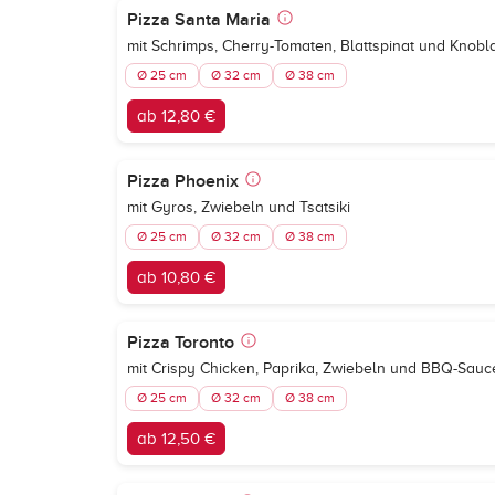
Pizza Santa Maria
mit Schrimps, Cherry-Tomaten, Blattspinat und Knob
Ø 25 cm
Ø 32 cm
Ø 38 cm
ab 12,80 €
Pizza Phoenix
mit Gyros, Zwiebeln und Tsatsiki
Ø 25 cm
Ø 32 cm
Ø 38 cm
ab 10,80 €
Pizza Toronto
mit Crispy Chicken, Paprika, Zwiebeln und BBQ-Sauc
Ø 25 cm
Ø 32 cm
Ø 38 cm
ab 12,50 €