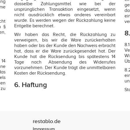
ung
dasselbe Zahlungsmittel wie bei der
ge
hme
ursprünglichen Transaktion eingesetzt, wenn
da
nicht ausdrücklich etwas anderes vereinbart
ei
wurde. Es werden wegen der Rückzahlung keine
cht
ve
Entgelte berechnet.
h §
8
en,
Wir haben das Recht, die Rückzahlung zu
verweigern, bis wir die Ware zurückerhalten
8.
haben oder bis der Kunde den Nachweis erbracht
Ve
hat, dass er die Ware zurückgesendet hat. Der
Wi
Kunde hat die Rücksendung bis spätestens 14
 14
Üb
Tage nach Absendung des Widerrufes
hne
vorzunehmen. Der Kunde trägt die unmittelbaren
8.
das
Kosten der Rücksendung.
ei
els
un
nen
6. Haftung
 zu
St
restablo.de
Impressum