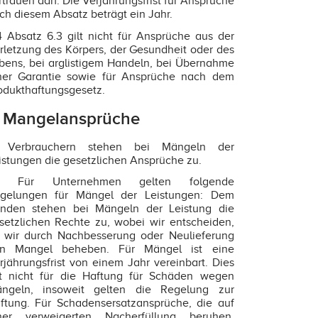
rtrauen darf. Die Verjährungsfrist für Ansprüche
ch diesem Absatz beträgt ein Jahr.
4 Absatz 6.3 gilt nicht für Ansprüche aus der
rletzung des Körpers, der Gesundheit oder des
bens, bei arglistigem Handeln, bei Übernahme
ner Garantie sowie für Ansprüche nach dem
odukthaftungsgesetz.
. Mangelansprüche
1 Verbrauchern stehen bei Mängeln der
istungen die gesetzlichen Ansprüche zu.
.2 Für Unternehmen gelten folgende
gelungen für Mängel der Leistungen: Dem
nden stehen bei Mängeln der Leistung die
setzlichen Rechte zu, wobei wir entscheiden,
 wir durch Nachbesserung oder Neulieferung
n Mangel beheben. Für Mängel ist eine
rjährungsfrist von einem Jahr vereinbart. Dies
lt nicht für die Haftung für Schäden wegen
ngeln, insoweit gelten die Regelung zur
ftung. Für Schadensersatzansprüche, die auf
ner verweigerten Nacherfüllung beruhen,