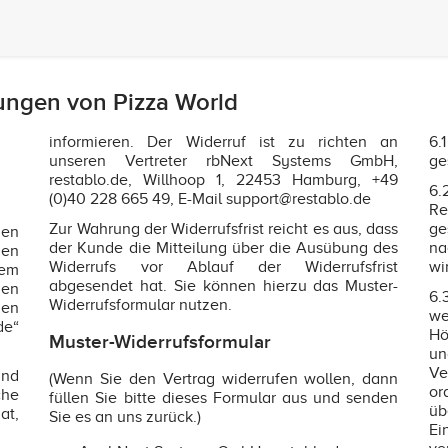
ungen von Pizza World
informieren. Der Widerruf ist zu richten an
6.
unseren Vertreter rbNext Systems GmbH,
ge
restablo.de, Willhoop 1, 22453 Hamburg, +49
6.
(0)40 228 665 49, E-Mail support@restablo.de
Re
Zur Wahrung der Widerrufsfrist reicht es aus, dass
ge
gen
der Kunde die Mitteilung über die Ausübung des
na
den
Widerrufs vor Ablauf der Widerrufsfrist
wi
sem
abgesendet hat. Sie können hierzu das Muster-
gen
6.
Widerrufsformular nutzen.
nen
we
de“
Hö
Muster-Widerrufsformular
un
Ve
nd
(Wenn Sie den Vertrag widerrufen wollen, dann
or
che
füllen Sie bitte dieses Formular aus und senden
üb
at,
Sie es an uns zurück.)
Ei