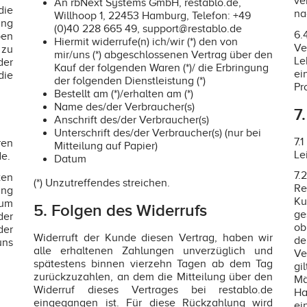
ve
An rbNext Systems GmbH, restablo.de,
die
na
Willhoop 1, 22453 Hamburg, Telefon: +49
ung
(0)40 228 665 49, support@restablo.de
6.
en
Hiermit widerrufe(n) ich/wir (*) den von
Ve
zu
mir/uns (*) abgeschlossenen Vertrag über den
Le
der
Kauf der folgenden Waren (*)/ die Erbringung
ei
die
der folgenden Dienstleistung (*)
Pr
Bestellt am (*)/erhalten am (*)
Name des/der Verbraucher(s)
7
Anschrift des/der Verbraucher(s)
Unterschrift des/der Verbraucher(s) (nur bei
7.
ren
Mitteilung auf Papier)
Le
e.
Datum
7
ten
(*) Unzutreffendes streichen.
Re
ung
Ku
zum
5. Folgen des Widerrufs
ge
der
ob
der
Widerruft der Kunde diesen Vertrag, haben wir
de
uns
alle erhaltenen Zahlungen unverzüglich und
Ve
spätestens binnen vierzehn Tagen ab dem Tag
gi
zurückzuzahlen, an dem die Mitteilung über den
Mä
Widerruf dieses Vertrages bei restablo.de
Ha
eingegangen ist. Für diese Rückzahlung wird
ei