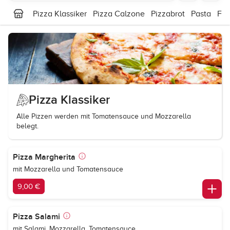
Pizza Klassiker
Pizza Calzone
Pizzabrot
Pasta
Fle
Pizza Klassiker
Alle Pizzen werden mit Tomatensauce und Mozzarella
belegt.
Pizza Margherita
mit Mozzarella und Tomatensauce
9,00 €
Pizza Salami
mit Salami, Mozzarella, Tomatensauce