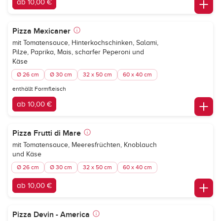
ab 10,00 €
Pizza Mexicaner
mit Tomatensauce, Hinterkochschinken, Salami,
Pilze, Paprika, Mais, scharfer Peperoni und
Käse
Ø 26 cm
Ø 30 cm
32 x 50 cm
60 x 40 cm
enthällt Formfleisch
ab 10,00 €
Pizza Frutti di Mare
mit Tomatensauce, Meeresfrüchten, Knoblauch
und Käse
Ø 26 cm
Ø 30 cm
32 x 50 cm
60 x 40 cm
ab 10,00 €
Pizza Devin - America