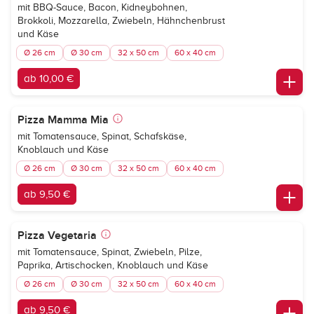
mit BBQ-Sauce, Bacon, Kidneybohnen,
Brokkoli, Mozzarella, Zwiebeln, Hähnchenbrust
und Käse
Ø 26 cm
Ø 30 cm
32 x 50 cm
60 x 40 cm
ab 10,00 €
Pizza Mamma Mia
mit Tomatensauce, Spinat, Schafskäse,
Knoblauch und Käse
Ø 26 cm
Ø 30 cm
32 x 50 cm
60 x 40 cm
ab 9,50 €
Pizza Vegetaria
mit Tomatensauce, Spinat, Zwiebeln, Pilze,
Paprika, Artischocken, Knoblauch und Käse
Ø 26 cm
Ø 30 cm
32 x 50 cm
60 x 40 cm
ab 9,50 €