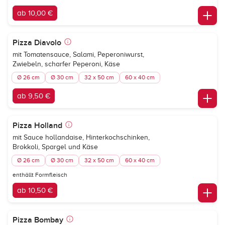
ab 10,00 €
Pizza Diavolo
mit Tomatensauce, Salami, Peperoniwurst,
Zwiebeln, scharfer Peperoni, Käse
Ø 26 cm
Ø 30 cm
32 x 50 cm
60 x 40 cm
ab 9,50 €
Pizza Holland
mit Sauce hollandaise, Hinterkochschinken,
Brokkoli, Spargel und Käse
Ø 26 cm
Ø 30 cm
32 x 50 cm
60 x 40 cm
enthällt Formfleisch
ab 10,50 €
Pizza Bombay