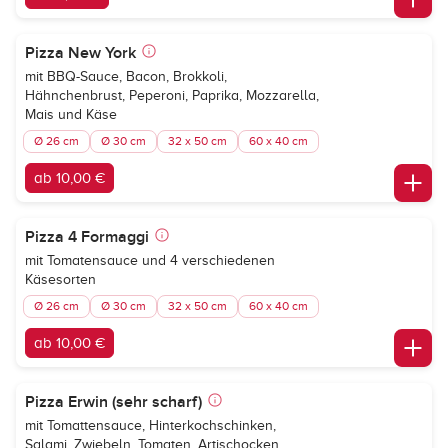
Pizza New York
mit BBQ-Sauce, Bacon, Brokkoli,
Hähnchenbrust, Peperoni, Paprika, Mozzarella,
Mais und Käse
Ø 26 cm
Ø 30 cm
32 x 50 cm
60 x 40 cm
ab 10,00 €
Pizza 4 Formaggi
mit Tomatensauce und 4 verschiedenen
Käsesorten
Ø 26 cm
Ø 30 cm
32 x 50 cm
60 x 40 cm
ab 10,00 €
Pizza Erwin (sehr scharf)
mit Tomattensauce, Hinterkochschinken,
Salami, Zwiebeln, Tomaten, Artischocken,