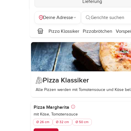
Lieferung
Deine Adresse
Gerichte suchen
Pizza Klassiker
Pizzabrötchen
Vorspe
Pizza Klassiker
Alle Pizzen werden mit Tomatensauce und Käse bel
Pizza Margherita
mit Käse, Tomatensauce
Ø 26 cm
Ø 32 cm
Ø 50 cm