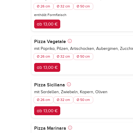
Ø 26 cm
Ø 32 cm
Ø 50 cm
enthällt Formfleisch
ab 13,00 €
Pizza Vegetale
mit Paprika, Pilzen, Artischocken, Auberginen, Zucchi
Ø 26 cm
Ø 32 cm
Ø 50 cm
ab 13,00 €
Pizza Siciliana
mit Sardellen, Zwiebeln, Kapern, Oliven
Ø 26 cm
Ø 32 cm
Ø 50 cm
ab 13,00 €
Pizza Marinara