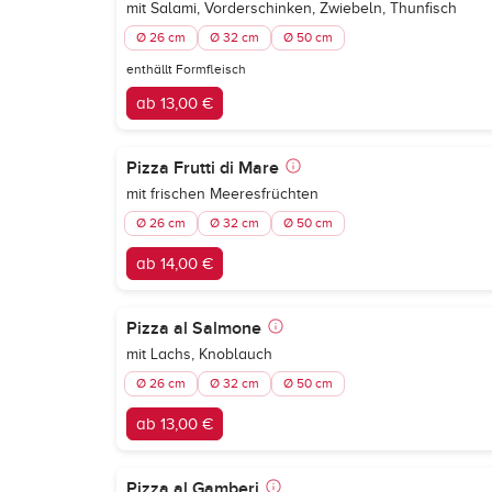
mit Salami, Vorderschinken, Zwiebeln, Thunfisch
Ø 26 cm
Ø 32 cm
Ø 50 cm
enthällt Formfleisch
ab 13,00 €
Pizza Frutti di Mare
mit frischen Meeresfrüchten
Ø 26 cm
Ø 32 cm
Ø 50 cm
ab 14,00 €
Pizza al Salmone
mit Lachs, Knoblauch
Ø 26 cm
Ø 32 cm
Ø 50 cm
ab 13,00 €
Pizza al Gamberi