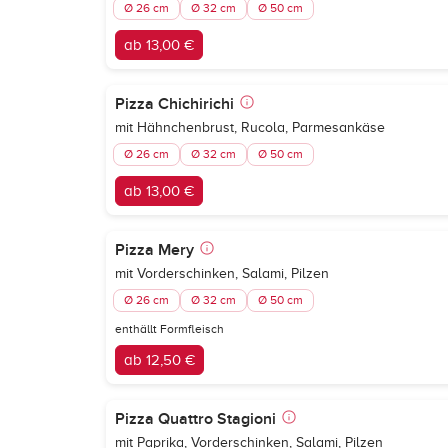
Ø 26 cm
Ø 32 cm
Ø 50 cm
ab 13,00 €
Pizza Chichirichi
mit Hähnchenbrust, Rucola, Parmesankäse
Ø 26 cm
Ø 32 cm
Ø 50 cm
ab 13,00 €
Pizza Mery
mit Vorderschinken, Salami, Pilzen
Ø 26 cm
Ø 32 cm
Ø 50 cm
enthällt Formfleisch
ab 12,50 €
Pizza Quattro Stagioni
mit Paprika, Vorderschinken, Salami, Pilzen