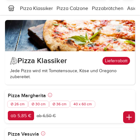
Pizza Klassiker
Pizza Calzone
Pizzabrötchen
Asia 
Pizza Klassiker
Lieferrabatt
Jede Pizza wird mit Tomatensauce, Käse und Oregano
zubereitet.
Pizza Margherita
Ø 26 cm
Ø 30 cm
Ø 36 cm
40 x 60 cm
ab 5,85 €
ab 6,50 €
Pizza Vesuvia