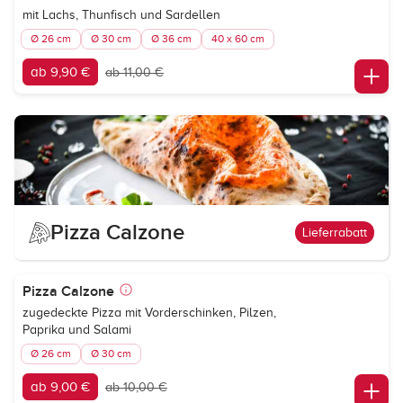
mit Lachs, Thunfisch und Sardellen
Ø 26 cm
Ø 30 cm
Ø 36 cm
40 x 60 cm
ab 9,90 €
ab 11,00 €
Pizza Calzone
Lieferrabatt
Pizza Calzone
zugedeckte Pizza mit Vorderschinken, Pilzen,
Paprika und Salami
Ø 26 cm
Ø 30 cm
ab 9,00 €
ab 10,00 €