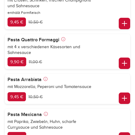
mit Erbsen, Schinken, frischen Champignons
und Sahnesauce
enthällt Formfleisch
9,45 €
10,50 €
Pasta Quattro Formaggi
mit 4 x verschiedenen Käsesorten und
Sahnesauce
9,90 €
11,00 €
Pasta Arrabiata
mit Mozzarella, Peperoni und Tomatensauce
9,45 €
10,50 €
Pasta Mexicana
mit Paprika, Zwiebeln, Huhn, scharfe
Currysauce und Sahnesauce