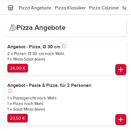
Pizza Angebote
Pizza Klassiker
Pizza Calzone
Spez
Pizza Angebote
Angebot - Pizza, Ø 30 cm
2 x Pizzen, Ø 30 cm nach Wahl
1 x Mista-Salat (klein)
26,00 €
Angebot - Pasta & Pizza, für 2 Personen
1 x Pastagericht nach Wahl
1 x Pizza nach Wahl
1 x Salat Mista (klein)
23,50 €