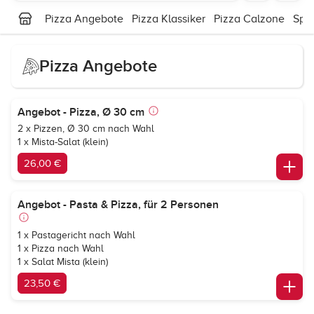
Pizza Angebote
Pizza Klassiker
Pizza Calzone
Spez
Pizza Angebote
Angebot - Pizza, Ø 30 cm
2 x Pizzen, Ø 30 cm nach Wahl
1 x Mista-Salat (klein)
26,00 €
Angebot - Pasta & Pizza, für 2 Personen
1 x Pastagericht nach Wahl
1 x Pizza nach Wahl
1 x Salat Mista (klein)
23,50 €