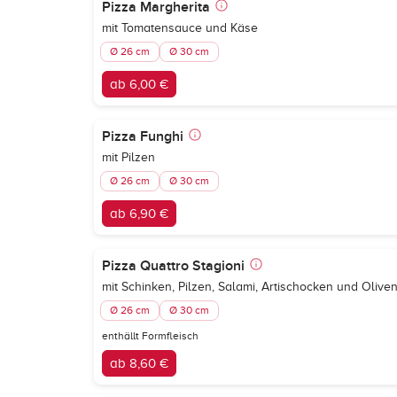
Pizza Margherita
mit Tomatensauce und Käse
Ø 26 cm
Ø 30 cm
ab 6,00 €
Pizza Funghi
mit Pilzen
Ø 26 cm
Ø 30 cm
ab 6,90 €
Pizza Quattro Stagioni
mit Schinken, Pilzen, Salami, Artischocken und Olive
Ø 26 cm
Ø 30 cm
enthällt Formfleisch
ab 8,60 €