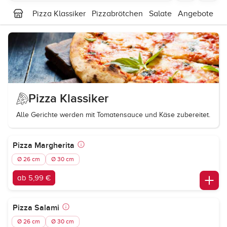
Pizza Klassiker
Pizzabrötchen
Salate
Angebote
P
Pizza Klassiker
Alle Gerichte werden mit Tomatensauce und Käse zubereitet.
Pizza Margherita
Ø 26 cm
Ø 30 cm
ab 5,99 €
Pizza Salami
Ø 26 cm
Ø 30 cm