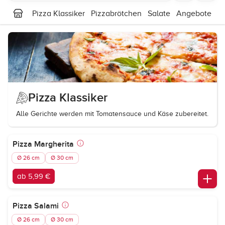
Pizza Klassiker
Pizzabrötchen
Salate
Angebote
P
Pizza Klassiker
Alle Gerichte werden mit Tomatensauce und Käse zubereitet.
Pizza Margherita
Ø 26 cm
Ø 30 cm
ab 5,99 €
Pizza Salami
Ø 26 cm
Ø 30 cm