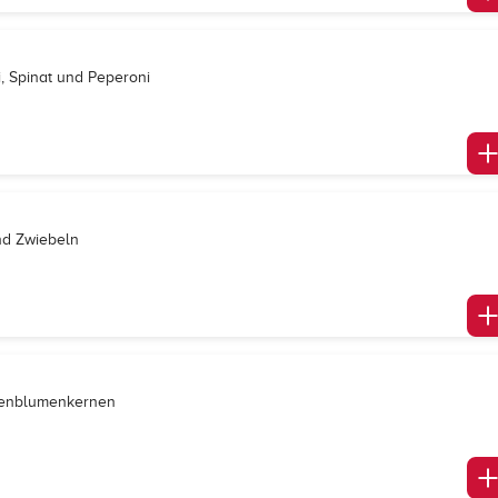
i, Spinat und Peperoni
und Zwiebeln
nenblumenkernen