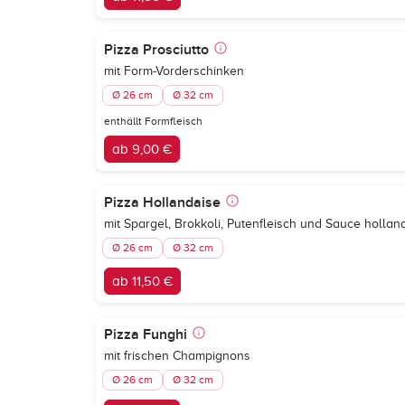
Pizza Prosciutto
mit Form-Vorderschinken
Ø 26 cm
Ø 32 cm
enthällt Formfleisch
ab 9,00 €
Pizza Hollandaise
mit Spargel, Brokkoli, Putenfleisch und Sauce holla
Ø 26 cm
Ø 32 cm
ab 11,50 €
Pizza Funghi
mit frischen Champignons
Ø 26 cm
Ø 32 cm