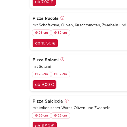
ab 7,00 €
Pizza Rucola
mit Schafskäse, Oliven, Kirschtomaten, Zwiebeln und
Ø 26 cm
Ø 32 cm
ab 10,50 €
Pizza Salami
mit Salami
Ø 26 cm
Ø 32 cm
ab 9,00 €
Pizza Salciccia
mit italienischer Wurst, Oliven und Zwiebeln
Ø 26 cm
Ø 32 cm
ab 11,50 €