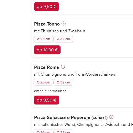
ab 9,50 €
Pizza Tonno
mit Thunfisch und Zwiebeln
Ø 26 cm
Ø 32 cm
ab 10,00 €
Pizza Roma
mit Champignons und Form-Vorderschinken
Ø 26 cm
Ø 32 cm
enthällt Formfleisch
ab 9,50 €
Pizza Salciccia e Peperoni (scharf)
mit italienischer Wurst, Champignons, Zwiebeln und 
Ø 26 cm
Ø 32 cm