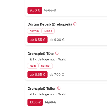
9,50 €
10,00 €
Dürüm Kebab (Drehspieß)
normal
jumbo
ab 8,55 €
ab 9,00 €
Drehspieß Tüte
mit 1 x Beilage nach Wahl
klein
normal
ab 6,65 €
ab 7,00 €
Drehspieß Teller
mit 1 x Beilage nach Wahl
13,30 €
14,00 €