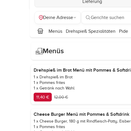
Lieferung
Deine Adresse
Gerichte suchen
Menüs
Drehspieß Spezialitäten
Pide
Menüs
Drehspieß im Brot Menü mit Pommes & Softdr
1 x Drehspieß im Brot
1 x Pommes frites
1 x Getränk nach Wahl
11,40 €
12,00 €
Cheese Burger Menü mit Pommes & Softdrink
1 x Cheese Burger, 180 g mit Rindfleisch-Patty, Eisbe
1 x Pommes frites