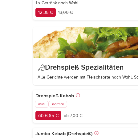
1 x Getränk nach Wahl
12,35 €
13,00 €
Drehspieß Spezialitäten
Alle Gerichte werden mit Fleischsorte nach Wahl, S
Drehspieß Kebab
mini
normal
ab 6,65 €
ab 7,00 €
Jumbo Kebab (Drehspieß)