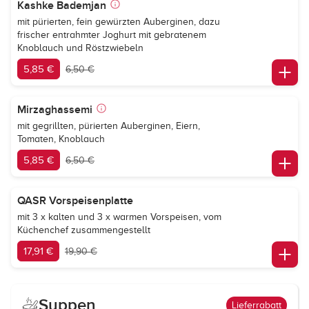
Kashke Bademjan
mit pürierten, fein gewürzten Auberginen, dazu
frischer entrahmter Joghurt mit gebratenem
Knoblauch und Röstzwiebeln
5,85 €
6,50 €
Mirzaghassemi
mit gegrillten, pürierten Auberginen, Eiern,
Tomaten, Knoblauch
5,85 €
6,50 €
QASR Vorspeisenplatte
mit 3 x kalten und 3 x warmen Vorspeisen, vom
Küchenchef zusammengestellt
17,91 €
19,90 €
Suppen
Lieferrabatt