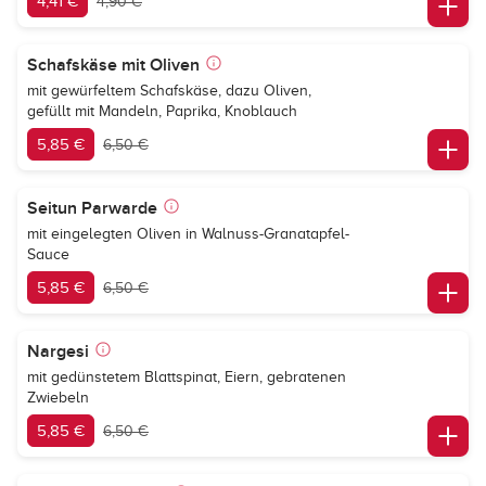
4,41 €
4,90 €
Schafskäse mit Oliven
mit gewürfeltem Schafskäse, dazu Oliven,
gefüllt mit Mandeln, Paprika, Knoblauch
5,85 €
6,50 €
Seitun Parwarde
mit eingelegten Oliven in Walnuss-Granatapfel-
Sauce
5,85 €
6,50 €
Nargesi
mit gedünstetem Blattspinat, Eiern, gebratenen
Zwiebeln
5,85 €
6,50 €