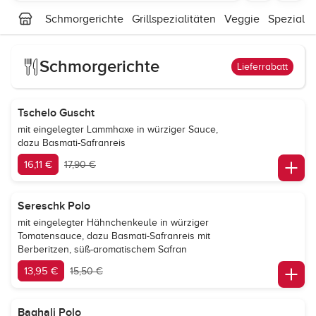
Schmorgerichte
Grillspezialitäten
Veggie
Spezial G
Schmorgerichte
Lieferrabatt
Tschelo Guscht
mit eingelegter Lammhaxe in würziger Sauce,
dazu Basmati-Safranreis
16,11 €
17,90 €
Sereschk Polo
mit eingelegter Hähnchenkeule in würziger
Tomatensauce, dazu Basmati-Safranreis mit
Berberitzen, süß-aromatischem Safran
13,95 €
15,50 €
Baghali Polo