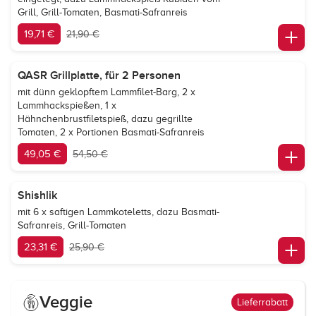
Grill, Grill-Tomaten, Basmati-Safranreis
19,71 €
21,90 €
QASR Grillplatte, für 2 Personen
mit dünn geklopftem Lammfilet-Barg, 2 x
Lammhackspießen, 1 x
Hähnchenbrustfiletspieß, dazu gegrillte
Tomaten, 2 x Portionen Basmati-Safranreis
49,05 €
54,50 €
Shishlik
mit 6 x saftigen Lammkoteletts, dazu Basmati-
Safranreis, Grill-Tomaten
23,31 €
25,90 €
Veggie
Lieferrabatt