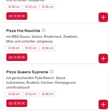
und scharfen Jalapenos
Ø 26 cm
Ø 32 cm
Ø 36 cm
ab 9,90 €
Pizza Hot Roochita
mit BBQ-Sauce, Salami, Rinderhack, Zwiebeln,
Mais und scharfen Jalapenos
Ø 26 cm
Ø 32 cm
Ø 36 cm
ab 9,90 €
Pizza Queens Supreme
mit geräuchertem Putenfleisch, Sauce
hollandaise, Brokkoli, frischen Champignons
und Knoblauch
Ø 26 cm
Ø 32 cm
Ø 36 cm
ab 8,90 €