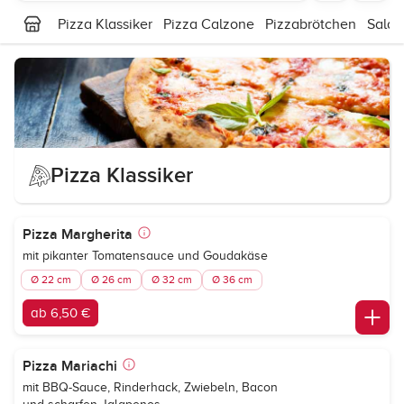
Pizza Klassiker
Pizza Calzone
Pizzabrötchen
Salat
Pizza Klassiker
Pizza Margherita
mit pikanter Tomatensauce und Goudakäse
Ø 22 cm
Ø 26 cm
Ø 32 cm
Ø 36 cm
ab 6,50 €
Pizza Mariachi
mit BBQ-Sauce, Rinderhack, Zwiebeln, Bacon