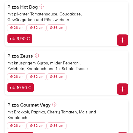
Pizza Hot Dog
mit pikanter Tomatensauce, Goudakäse,
Gewürzgurken und Röstzwiebeln
Ø 26 cm
Ø 32 cm
Ø 36 cm
ab 9,90 €
Pizza Zeuss
mit knusprigem Gyros, milder Peperoni,
Zwiebeln, Knoblauch und 1 x Schale Tsatsiki
Ø 26 cm
Ø 32 cm
Ø 36 cm
ab 10,50 €
Pizza Gourmet Vegy
mit Brokkoli, Paprika, Cherry Tomaten, Mais und
Knoblauch
Ø 26 cm
Ø 32 cm
Ø 36 cm