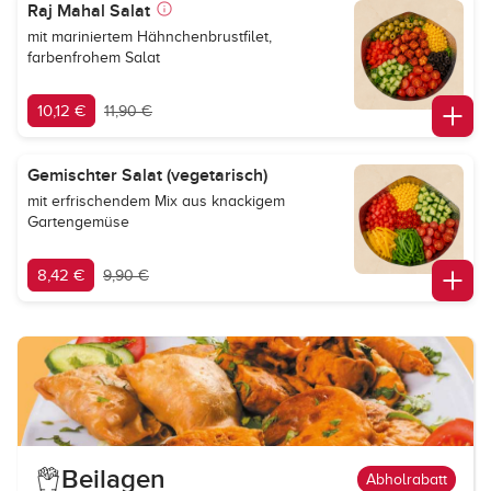
Raj Mahal Salat
mit mariniertem Hähnchenbrustfilet,
farbenfrohem Salat
10,12 €
11,90 €
Gemischter Salat (vegetarisch)
mit erfrischendem Mix aus knackigem
Gartengemüse
8,42 €
9,90 €
Beilagen
Abholrabatt