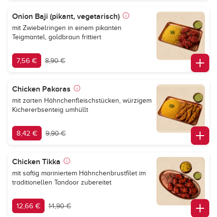
Onion Baji (pikant, vegetarisch)
mit Zwiebelringen in einem pikanten
Teigmantel, goldbraun frittiert
7,56 €
8,90 €
Chicken Pakoras
mit zarten Hähnchenfleischstücken, würzigem
Kichererbsenteig umhüllt
8,42 €
9,90 €
Chicken Tikka
mit saftig mariniertem Hähnchenbrustfilet im
traditionellen Tandoor zubereitet
12,66 €
14,90 €