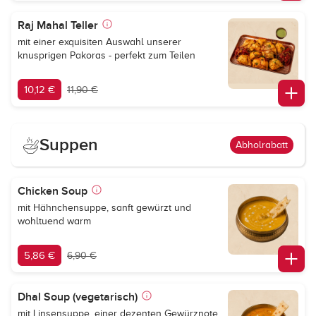
Raj Mahal Teller
mit einer exquisiten Auswahl unserer
knusprigen Pakoras - perfekt zum Teilen
10,12 €
11,90 €
Suppen
Abholrabatt
Chicken Soup
mit Hähnchensuppe, sanft gewürzt und
wohltuend warm
5,86 €
6,90 €
Dhal Soup (vegetarisch)
mit Linsensuppe, einer dezenten Gewürznote