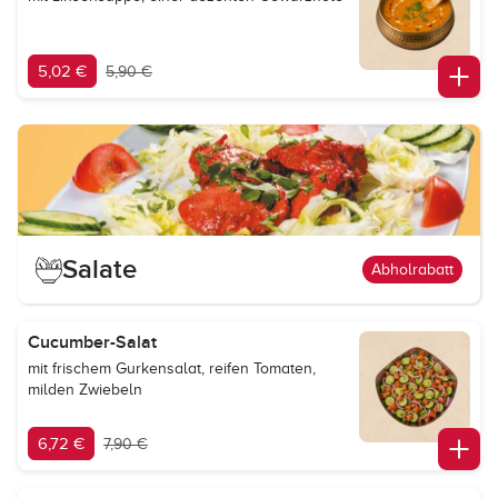
5,02 €
5,90 €
Salate
Abholrabatt
Cucumber-Salat
mit frischem Gurkensalat, reifen Tomaten,
milden Zwiebeln
6,72 €
7,90 €