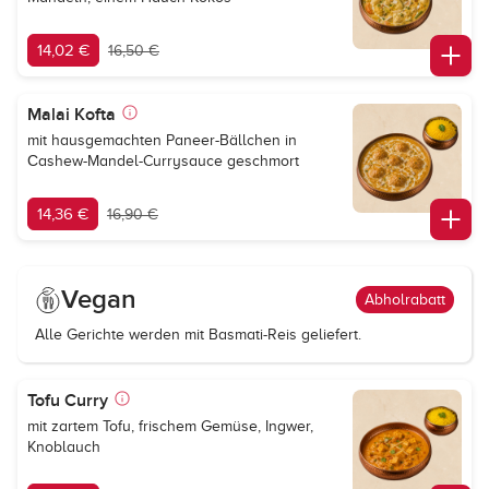
14,02 €
16,50 €
Malai Kofta
mit hausgemachten Paneer-Bällchen in
Сashew-Mandel-Currysauce geschmort
14,36 €
16,90 €
Vegan
Abholrabatt
Alle Gerichte werden mit Basmati-Reis geliefert.
Tofu Curry
mit zartem Tofu, frischem Gemüse, Ingwer,
Knoblauch