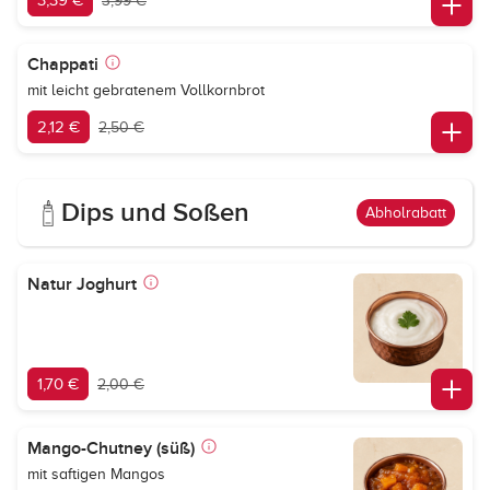
3,39 €
3,99 €
Chappati
mit leicht gebratenem Vollkornbrot
2,12 €
2,50 €
Dips und Soßen
Abholrabatt
Natur Joghurt
1,70 €
2,00 €
Mango-Chutney (süß)
mit saftigen Mangos