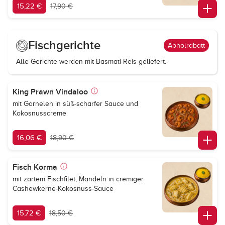
15,22 €
17,90 €
Fischgerichte
Abholrabatt
Alle Gerichte werden mit Basmati-Reis geliefert.
King Prawn Vindaloo
mit Garnelen in süß-scharfer Sauce und
Kokosnusscreme
16,06 €
18,90 €
Fisch Korma
mit zartem Fischfilet, Mandeln in cremiger
Cashewkerne-Kokosnuss-Sauce
15,72 €
18,50 €