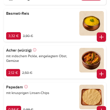
Basmati-Reis
3,32 €
3,90 €
Achar (würzig)
mit indischem Pickle, eingelegtem Obst,
Gemüse
2,12 €
2,50 €
Papadam
mit knusprigen Linsen-Chips
0,84 €
0,99 €