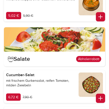
5,02 €
5,90 €
Salate
Abholerrabatt
Cucumber-Salat
mit frischem Gurkensalat, reifen Tomaten,
milden Zwiebeln
6,72 €
7,90 €