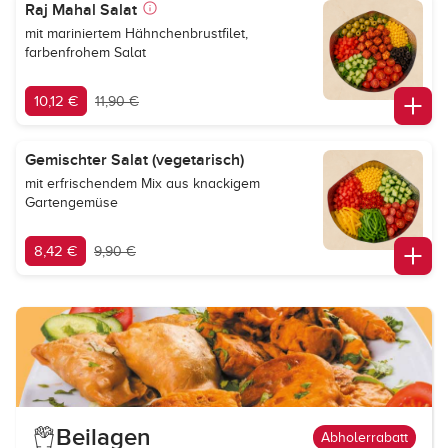
Raj Mahal Salat
mit mariniertem Hähnchenbrustfilet,
farbenfrohem Salat
10,12 €
11,90 €
Gemischter Salat (vegetarisch)
mit erfrischendem Mix aus knackigem
Gartengemüse
8,42 €
9,90 €
Beilagen
Abholerrabatt