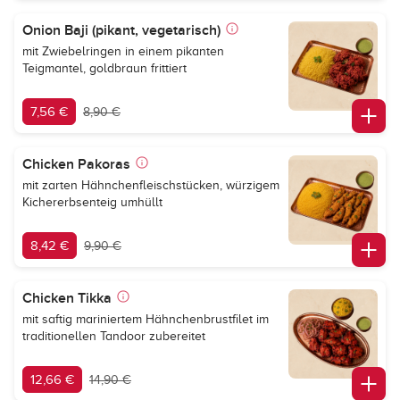
Onion Baji (pikant, vegetarisch)
mit Zwiebelringen in einem pikanten
Teigmantel, goldbraun frittiert
7,56 €
8,90 €
Chicken Pakoras
mit zarten Hähnchenfleischstücken, würzigem
Kichererbsenteig umhüllt
8,42 €
9,90 €
Chicken Tikka
mit saftig mariniertem Hähnchenbrustfilet im
traditionellen Tandoor zubereitet
12,66 €
14,90 €