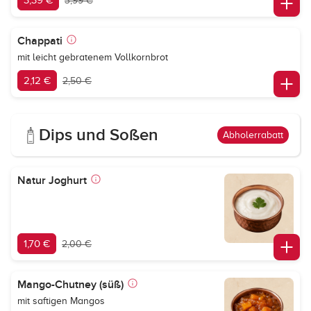
3,39 €
3,99 €
Chappati
mit leicht gebratenem Vollkornbrot
2,12 €
2,50 €
Dips und Soßen
Abholerrabatt
Natur Joghurt
1,70 €
2,00 €
Mango-Chutney (süß)
mit saftigen Mangos