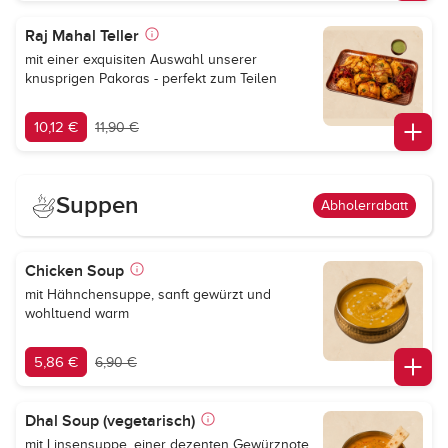
Raj Mahal Teller
mit einer exquisiten Auswahl unserer
knusprigen Pakoras - perfekt zum Teilen
10,12 €
11,90 €
Suppen
Abholerrabatt
Chicken Soup
mit Hähnchensuppe, sanft gewürzt und
wohltuend warm
5,86 €
6,90 €
Dhal Soup (vegetarisch)
mit Linsensuppe, einer dezenten Gewürznote