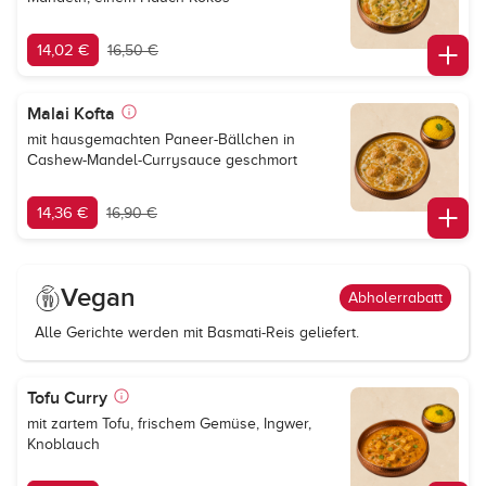
14,02 €
16,50 €
Malai Kofta
mit hausgemachten Paneer-Bällchen in
Сashew-Mandel-Currysauce geschmort
14,36 €
16,90 €
Vegan
Abholerrabatt
Alle Gerichte werden mit Basmati-Reis geliefert.
Tofu Curry
mit zartem Tofu, frischem Gemüse, Ingwer,
Knoblauch