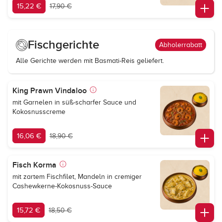
15,22 €
17,90 €
Fischgerichte
Abholerrabatt
Alle Gerichte werden mit Basmati-Reis geliefert.
King Prawn Vindaloo
mit Garnelen in süß-scharfer Sauce und
Kokosnusscreme
16,06 €
18,90 €
Fisch Korma
mit zartem Fischfilet, Mandeln in cremiger
Cashewkerne-Kokosnuss-Sauce
15,72 €
18,50 €