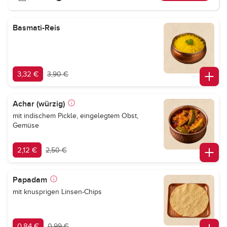
Basmati-Reis
3,32 €
3,90 €
Achar (würzig)
mit indischem Pickle, eingelegtem Obst,
Gemüse
2,12 €
2,50 €
Papadam
mit knusprigen Linsen-Chips
0,84 €
0,99 €