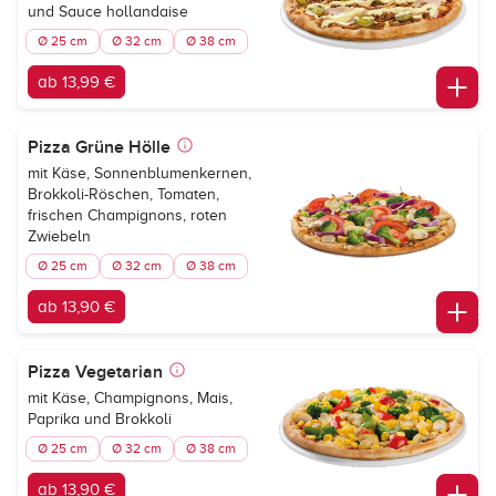
und Sauce hollandaise
Ø 25 cm
Ø 32 cm
Ø 38 cm
ab 13,99 €
Pizza Grüne Hölle
mit Käse, Sonnenblumenkernen,
Brokkoli-Röschen, Tomaten,
frischen Champignons, roten
Zwiebeln
Ø 25 cm
Ø 32 cm
Ø 38 cm
ab 13,90 €
Pizza Vegetarian
mit Käse, Champignons, Mais,
Paprika und Brokkoli
Ø 25 cm
Ø 32 cm
Ø 38 cm
ab 13,90 €