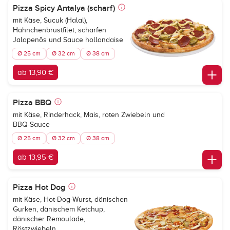
Pizza Spicy Antalya (scharf)
mit Käse, Sucuk (Halal),
Hähnchenbrustfilet, scharfen
Jalapenõs und Sauce hollandaise
Ø 25 cm
Ø 32 cm
Ø 38 cm
ab 13,90 €
Pizza BBQ
mit Käse, Rinderhack, Mais, roten Zwiebeln und
BBQ-Sauce
Ø 25 cm
Ø 32 cm
Ø 38 cm
ab 13,95 €
Pizza Hot Dog
mit Käse, Hot-Dog-Wurst, dänischen
Gurken, dänischem Ketchup,
dänischer Remoulade,
Röstzwiebeln