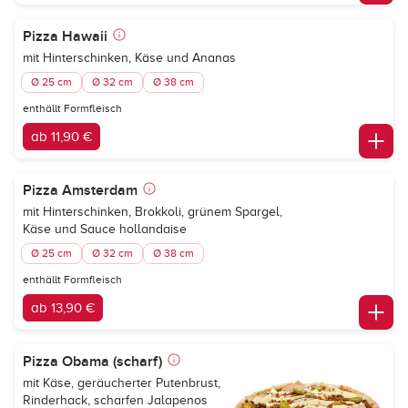
Pizza Hawaii
mit Hinterschinken, Käse und Ananas
Ø 25 cm
Ø 32 cm
Ø 38 cm
enthällt Formfleisch
ab 11,90 €
Pizza Amsterdam
mit Hinterschinken, Brokkoli, grünem Spargel,
Käse und Sauce hollandaise
Ø 25 cm
Ø 32 cm
Ø 38 cm
enthällt Formfleisch
ab 13,90 €
Pizza Obama (scharf)
mit Käse, geräucherter Putenbrust,
Rinderhack, scharfen Jalapenos