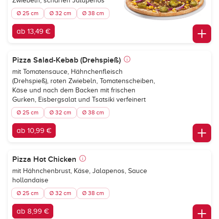
Zwiebeln, scharfen Jalapenõs
Ø 25 cm
Ø 32 cm
Ø 38 cm
ab 13,49 €
Pizza Salad-Kebab (Drehspieß)
mit Tomatensauce, Hähnchenfleisch
(Drehspieß), roten Zwiebeln, Tomatenscheiben,
Käse und nach dem Backen mit frischen
Gurken, Eisbergsalat und Tsatsiki verfeinert
Ø 25 cm
Ø 32 cm
Ø 38 cm
ab 10,99 €
Pizza Hot Chicken
mit Hähnchenbrust, Käse, Jalapenos, Sauce
hollandaise
Ø 25 cm
Ø 32 cm
Ø 38 cm
ab 8,99 €