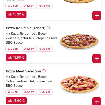
Ø 25 cm
Ø 32 cm
Ø 38 cm
ab 15,30 €
Pizza Kolumbia (scharf)
mit Käse, Rinderhack, Bacon,
Zwiebeln, scharfen Jalapenõs und
BBQ-Sauce
Ø 25 cm
Ø 32 cm
Ø 38 cm
ab 13,99 €
Pizza Meat Selection
mit Käse, Rinderhack, Bacon,
Hähnchenbrustfilet, Salami und
BBQ-Sauce
Ø 25 cm
Ø 32 cm
Ø 38 cm
ab 15,90 €