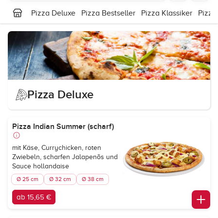
Pizza Deluxe
Pizza Bestseller
Pizza Klassiker
Pizza
Pizza Deluxe
Pizza Indian Summer (scharf)
mit Käse, Currychicken, roten
Zwiebeln, scharfen Jalapenõs und
Sauce hollandaise
Ø 25 cm
Ø 32 cm
Ø 38 cm
ab 15,65 €