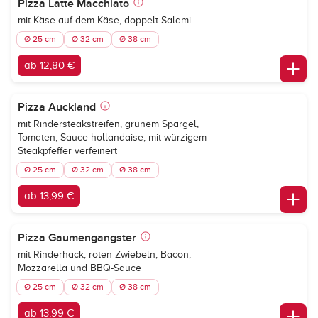
Pizza Latte Macchiato
mit Käse auf dem Käse, doppelt Salami
Ø 25 cm
Ø 32 cm
Ø 38 cm
ab 12,80 €
Pizza Auckland
mit Rindersteakstreifen, grünem Spargel,
Tomaten, Sauce hollandaise, mit würzigem
Steakpfeffer verfeinert
Ø 25 cm
Ø 32 cm
Ø 38 cm
ab 13,99 €
Pizza Gaumengangster
mit Rinderhack, roten Zwiebeln, Bacon,
Mozzarella und BBQ-Sauce
Ø 25 cm
Ø 32 cm
Ø 38 cm
ab 13,99 €