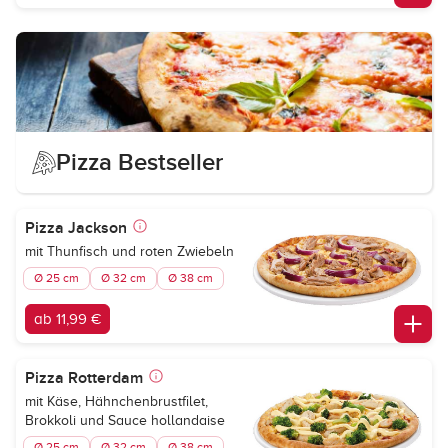
Pizza Bestseller
Pizza Jackson
mit Thunfisch und roten Zwiebeln
Ø 25 cm
Ø 32 cm
Ø 38 cm
ab 11,99 €
Pizza Rotterdam
mit Käse, Hähnchenbrustfilet,
Brokkoli und Sauce hollandaise
Ø 25 cm
Ø 32 cm
Ø 38 cm