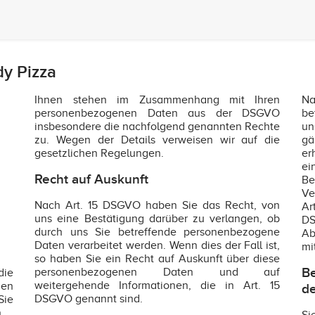
y Pizza
Ihnen stehen im Zusammenhang mit Ihren
Na
personenbezogenen Daten aus der DSGVO
be
insbesondere die nachfolgend genannten Rechte
un
zu. Wegen der Details verweisen wir auf die
gä
gesetzlichen Regelungen.
er
e
Recht auf Auskunft
Be
Ve
Nach Art. 15 DSGVO haben Sie das Recht, von
Ar
uns eine Bestätigung darüber zu verlangen, ob
DS
durch uns Sie betreffende personenbezogene
Ab
Daten verarbeitet werden. Wenn dies der Fall ist,
mi
so haben Sie ein Recht auf Auskunft über diese
Be
personenbezogenen Daten und auf
die
weitergehende Informationen, die in Art. 15
en
de
DSGVO genannt sind.
Sie
.