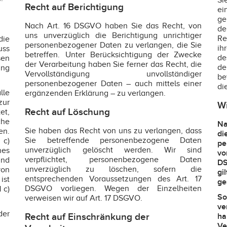
Si
Recht auf Berichtigung
ei
ge
Nach Art. 16 DSGVO haben Sie das Recht, von
de
uns unverzüglich die Berichtigung unrichtiger
Re
die
personenbezogener Daten zu verlangen, die Sie
ih
uss
betreffen. Unter Berücksichtigung der Zwecke
de
sen
der Verarbeitung haben Sie ferner das Recht, die
de
ung
Vervollständigung unvollständiger
be
personenbezogener Daten – auch mittels einer
di
lle
ergänzenden Erklärung – zu verlangen.
zur
Wi
Recht auf Löschung
et,
he
Na
Sie haben das Recht von uns zu verlangen, dass
n.
d
Sie betreffende personenbezogene Daten
 c)
pe
unverzüglich gelöscht werden. Wir sind
nes
vo
verpflichtet, personenbezogene Daten
und
DS
unverzüglich zu löschen, sofern die
von
gi
entsprechenden Voraussetzungen des Art. 17
ist
ge
DSGVO vorliegen. Wegen der Einzelheiten
 c)
So
verweisen wir auf Art. 17 DSGVO.
ve
der
Recht auf Einschränkung der
ha
V