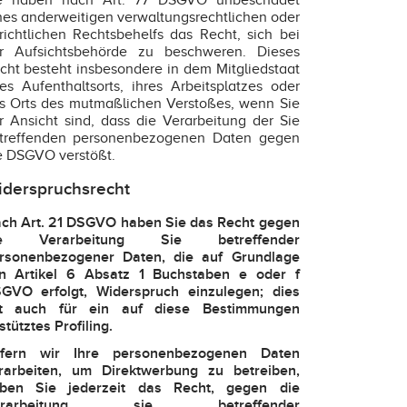
e haben nach Art. 77 DSGVO unbeschadet
nes anderweitigen verwaltungsrechtlichen oder
richtlichen Rechtsbehelfs das Recht, sich bei
r Aufsichtsbehörde zu beschweren. Dieses
cht besteht insbesondere in dem Mitgliedstaat
res Aufenthaltsorts, ihres Arbeitsplatzes oder
s Orts des mutmaßlichen Verstoßes, wenn Sie
r Ansicht sind, dass die Verarbeitung der Sie
treffenden personenbezogenen Daten gegen
e DSGVO verstößt.
derspruchsrecht
ch Art. 21 DSGVO haben Sie das Recht gegen
ie Verarbeitung Sie betreffender
rsonenbezogener Daten, die auf Grundlage
n Artikel 6 Absatz 1 Buchstaben e oder f
GVO erfolgt, Widerspruch einzulegen; dies
lt auch für ein auf diese Bestimmungen
stütztes Profiling.
fern wir Ihre personenbezogenen Daten
rarbeiten, um Direktwerbung zu betreiben,
ben Sie jederzeit das Recht, gegen die
erarbeitung sie betreffender