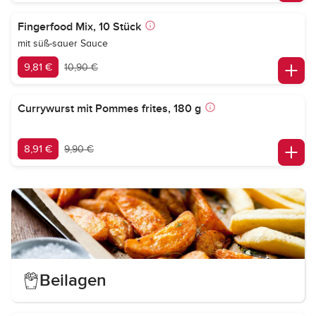
Fingerfood Mix, 10 Stück
mit süß-sauer Sauce
9,81 €
10,90 €
Currywurst mit Pommes frites, 180 g
8,91 €
9,90 €
Beilagen