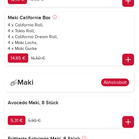
Maki California Box
4 x California Roll,
4 x Tokio Roll,
4 x California Dream Roll,
4 x Maki Lachs,
4 x Maki Gurke
14,85 €
16,50 €
Maki
Abholrabatt
Avocado Maki, 8 Stück
5,31 €
5,90 €
Frittierte Schrimps Maki, 8 Stück