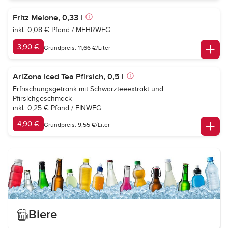
Fritz Melone, 0,33 l
inkl. 0,08 € Pfand / MEHRWEG
3,90 €
Grundpreis: 11,66 €/Liter
AriZona Iced Tea Pfirsich, 0,5 l
Erfrischungsgetränk mit Schwarzteeextrakt und
Pfirsichgeschmack
inkl. 0,25 € Pfand / EINWEG
4,90 €
Grundpreis: 9,55 €/Liter
Biere