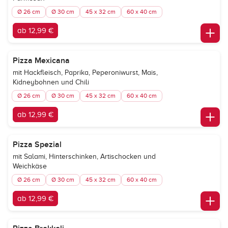
Ø 26 cm
Ø 30 cm
45 x 32 cm
60 x 40 cm
ab 12,99 €
Pizza Mexicana
mit Hackfleisch, Paprika, Peperoniwurst, Mais,
Kidneybohnen und Chili
Ø 26 cm
Ø 30 cm
45 x 32 cm
60 x 40 cm
ab 12,99 €
Pizza Spezial
mit Salami, Hinterschinken, Artischocken und
Weichkäse
Ø 26 cm
Ø 30 cm
45 x 32 cm
60 x 40 cm
ab 12,99 €