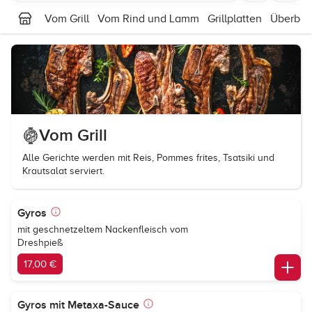
Vom Grill
Vom Rind und Lamm
Grillplatten
Überbac
Vom Grill
Alle Gerichte werden mit Reis, Pommes frites, Tsatsiki und
Krautsalat serviert.
Gyros
mit geschnetzeltem Nackenfleisch vom
Dreshpieß
17,00 €
Gyros mit Metaxa-Sauce