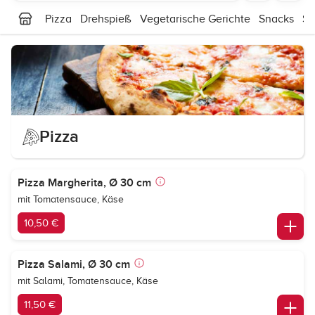
Pizza
Drehspieß
Vegetarische Gerichte
Snacks
Sa
Pizza
Pizza Margherita, Ø 30 cm
mit Tomatensauce, Käse
10,50 €
Pizza Salami, Ø 30 cm
mit Salami, Tomatensauce, Käse
11,50 €